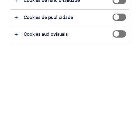
Cookies de funcionalidade
ajudar:
Cookies de publicidade
experimente remover alguns dos filtros
Cookies audiovisuais
que aplicou.
já experientou pesquisar por uma região
específica? Considere expandir a
distância até ao local de emprego.
altere a função ou palavras-chave e
verifique se foi escrito correctamente.