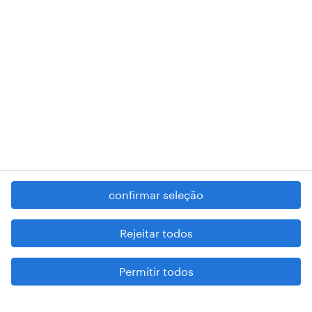
RANDSTAD,
, and SHAPING THE WORLD OF WORK are
registered trademarks of © Randstad N.V.
contacte-nos
termos e condições
política de privacidade
regime geral da prevenção da corrupção
denúncia de má conduta
confirmar seleção
reportar problemas de segurança
cookies
Rejeitar todos
mapa do site
Permitir todos
esteja atento