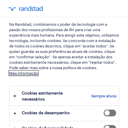
my randst
Na Randstad, combinamos o poder da tecnologia com a
emprego
paixão dos nossos profissionais de RH para criar uma
experiência mais humana. Para atingir este objetivo, utilizamos
tecnologia, incluindo cookies. Se concorda com a instalação
de todos os cookies descritos, clique em “aceitar todos”. Se
quiser guardar as suas preferências atuais de cookies, clique
em “confirmar seleção”. Se apenas aceitar a instalação dos
cookies estritamente necessários, clique em “rejeitar todos”.
Pode saber mais sobre a nossa política de cookies.
Mais informação
não foram encontrados resultados
Cookies estritamente
Sempre ativos
necessários
Não encontrámos resultados para a sua
pesquisa. Experimente alterar os seus
Cookies de desempenho
critérios de filtragem para obter mais
resultados. As seguintes acções podem