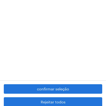
de pessoa coletiva 503298999 .
A nossa sede encontra-se na Rua Amílcar Cabral, número 25, 1750-
018 Lisboa.
RANDSTAD,
, and SHAPING THE WORLD OF WORK are
registered trademarks of © Randstad N.V.
contacte-nos
termos e condições
política de privacidade
regime geral da prevenção da corrupção
denúncia de má conduta
confirmar seleção
reportar problemas de segurança
cookies
Rejeitar todos