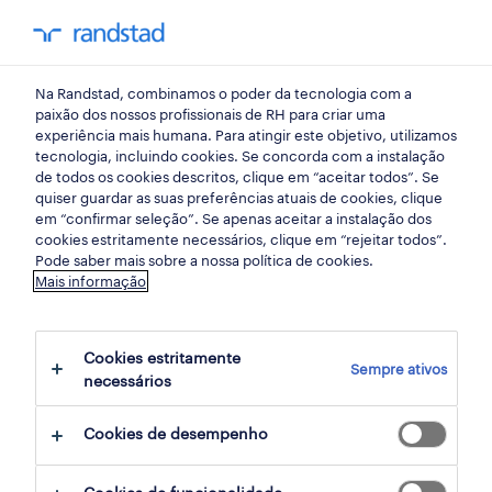
my randst
Na Randstad, combinamos o poder da tecnologia com a
lisboa
paixão dos nossos profissionais de RH para criar uma
experiência mais humana. Para atingir este objetivo, utilizamos
tecnologia, incluindo cookies. Se concorda com a instalação
de todos os cookies descritos, clique em “aceitar todos”. Se
quiser guardar as suas preferências atuais de cookies, clique
em “confirmar seleção”. Se apenas aceitar a instalação dos
cookies estritamente necessários, clique em “rejeitar todos”.
receber alertas de emprego para esta
Pode saber mais sobre a nossa política de cookies.
Mais informação
pesquisa
Cookies estritamente
Sempre ativos
136 ofertas disponíveis em Gestao em Alta
necessários
de Lisboa, Lisboa
Cookies de desempenho
filter
1