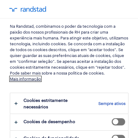
my randst
Na Randstad, combinamos o poder da tecnologia com a
porto
paixão dos nossos profissionais de RH para criar uma
experiência mais humana. Para atingir este objetivo, utilizamos
tecnologia, incluindo cookies. Se concorda com a instalação
de todos os cookies descritos, clique em “aceitar todos”. Se
quiser guardar as suas preferências atuais de cookies, clique
em “confirmar seleção”. Se apenas aceitar a instalação dos
cookies estritamente necessários, clique em “rejeitar todos”.
receber alertas de emprego para esta
Pode saber mais sobre a nossa política de cookies.
Mais informação
pesquisa
Cookies estritamente
Sempre ativos
1 Distribuicao Armazéns e distribuição
necessários
empregos encontrados
Cookies de desempenho
filter
2