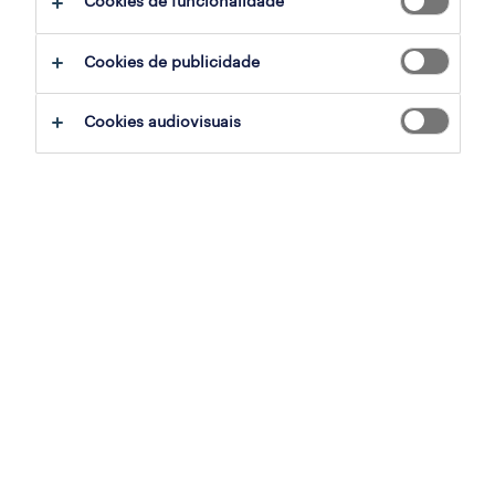
Cookies de funcionalidade
ajudar:
Cookies de publicidade
experimente remover alguns dos filtros
Cookies audiovisuais
que aplicou.
já experientou pesquisar por uma região
específica? Considere expandir a
distância até ao local de emprego.
altere a função ou palavras-chave e
verifique se foi escrito correctamente.