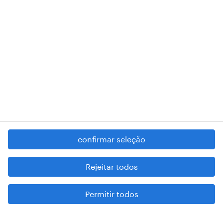
RANDSTAD,
, and SHAPING THE WORLD OF WORK are
registered trademarks of © Randstad N.V.
contacte-nos
termos e condições
política de privacidade
regime geral da prevenção da corrupção
denúncia de má conduta
confirmar seleção
reportar problemas de segurança
cookies
Rejeitar todos
mapa do site
Permitir todos
esteja atento