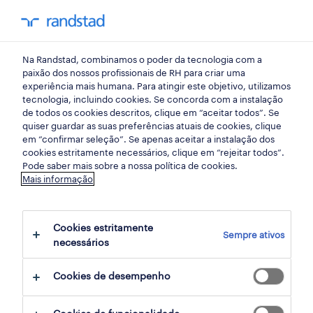
my randst
Na Randstad, combinamos o poder da tecnologia com a
emprego
paixão dos nossos profissionais de RH para criar uma
experiência mais humana. Para atingir este objetivo, utilizamos
tecnologia, incluindo cookies. Se concorda com a instalação
de todos os cookies descritos, clique em “aceitar todos”. Se
quiser guardar as suas preferências atuais de cookies, clique
em “confirmar seleção”. Se apenas aceitar a instalação dos
cookies estritamente necessários, clique em “rejeitar todos”.
Pode saber mais sobre a nossa política de cookies.
Mais informação
não foram encontrados resultados
Cookies estritamente
Sempre ativos
necessários
Não encontrámos resultados para a sua
pesquisa. Experimente alterar os seus
Cookies de desempenho
critérios de filtragem para obter mais
resultados. As seguintes acções podem