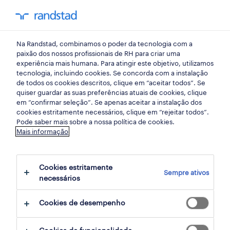
my randst
Na Randstad, combinamos o poder da tecnologia com a
emprego
paixão dos nossos profissionais de RH para criar uma
experiência mais humana. Para atingir este objetivo, utilizamos
tecnologia, incluindo cookies. Se concorda com a instalação
de todos os cookies descritos, clique em “aceitar todos”. Se
quiser guardar as suas preferências atuais de cookies, clique
em “confirmar seleção”. Se apenas aceitar a instalação dos
cookies estritamente necessários, clique em “rejeitar todos”.
Pode saber mais sobre a nossa política de cookies.
Mais informação
não foram encontrados resultados
Cookies estritamente
Sempre ativos
necessários
Não encontrámos resultados para
criador de
jogos
. Experimente alterar os seus critérios
Cookies de desempenho
de filtragem para obter mais resultados. As
seguintes acções podem ajudar: