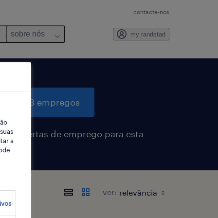
contacte-nos
sobre nós
my randstad
quisar 3 empregos
ção
 suas
eber alertas de emprego para esta
tar a
sa
Pode
ver:
ivos