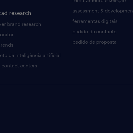
recrutamento e seleção
assessment & developmen
tad research
ferramentas digitais
er brand research
pedido de contacto
onitor
pedido de proposta
 trends
to da inteligência artificial
 contact centers