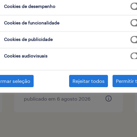
Cookies de desempenho
 de contrato
1
Cookies de funcionalidade
assistente de loja part-time
Cookies de publicidade
(m/f/x)
Cookies audiovisuais
aveiro, aveiro
temporário
irmar seleção
Rejeitar todos
Permitir 
publicado em 6 agosto 2026