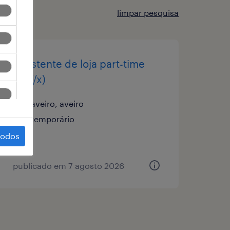
limpar pesquisa
assistente de loja part-time
(m/f/x)
aveiro, aveiro
temporário
todos
publicado em 7 agosto 2026