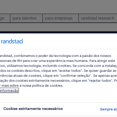
ego
para talentos
para empresas
randstad research
temporário
pes
andstad, combinamos o poder da tecnologia com a paixão dos nossos
ssionais de RH para criar uma experiência mais humana. Para atingir este
ivo, utilizamos tecnologia, incluindo cookies. Se concorda com a instala
dos os cookies descritos, clique em “aceitar todos”. Se quiser guardar as
rec
rências atuais de cookies, clique em “confirmar seleção”. Se apenas acei
pesqui
lação dos cookies estritamente necessários, clique em “rejeitar todos”. 
 mais sobre a nossa política de cookies.
 informação
, Aveiro
Cookies estritamente necessários
Sempre at