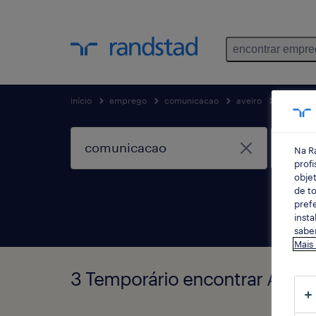
encontrar empr
início
emprego
comunicacao
aveiro
aveiro
Na R
profi
objet
de to
prefe
insta
saber
Mais
3 Temporário encontrar Aveiro