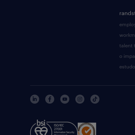
rands
employ
workm
talent
o impac
estudo