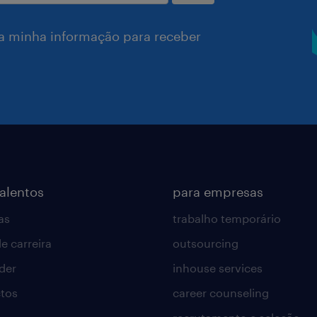
a minha informação para receber
talentos
para empresas
as
trabalho temporário
e carreira
outsourcing
lder
inhouse services
tos
career counseling