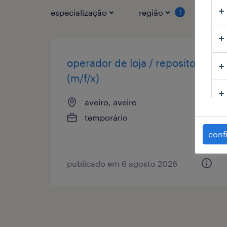
especialização
região
tipo
1
operador de loja / repositor
(m/f/x)
aveiro, aveiro
temporário
conf
publicado em 6 agosto 2026