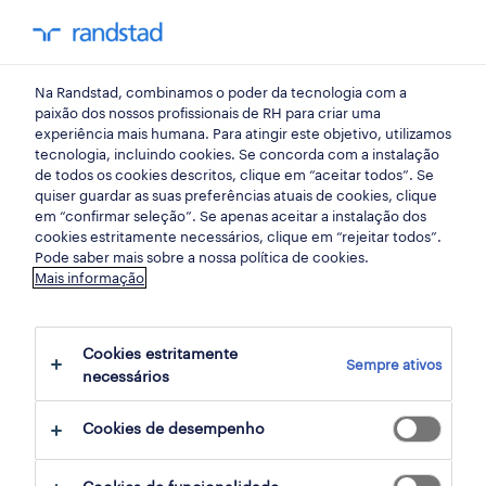
my randst
Na Randstad, combinamos o poder da tecnologia com a
auxiliar de producao
paixão dos nossos profissionais de RH para criar uma
experiência mais humana. Para atingir este objetivo, utilizamos
tecnologia, incluindo cookies. Se concorda com a instalação
de todos os cookies descritos, clique em “aceitar todos”. Se
quiser guardar as suas preferências atuais de cookies, clique
em “confirmar seleção”. Se apenas aceitar a instalação dos
cookies estritamente necessários, clique em “rejeitar todos”.
receber alertas de emprego para esta
Pode saber mais sobre a nossa política de cookies.
Mais informação
pesquisa
Cookies estritamente
Sempre ativos
19 Temporário oportunidades encontradas
necessários
para ti
Cookies de desempenho
filter
1