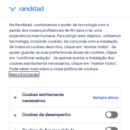
my randst
Na Randstad, combinamos o poder da tecnologia com a
beja
paixão dos nossos profissionais de RH para criar uma
experiência mais humana. Para atingir este objetivo, utilizamos
tecnologia, incluindo cookies. Se concorda com a instalação
de todos os cookies descritos, clique em “aceitar todos”. Se
quiser guardar as suas preferências atuais de cookies, clique
em “confirmar seleção”. Se apenas aceitar a instalação dos
cookies estritamente necessários, clique em “rejeitar todos”.
receber alertas de emprego para esta
Pode saber mais sobre a nossa política de cookies.
Mais informação
pesquisa
Cookies estritamente
Sempre ativos
3 Contrato encontrar Beja, Beja
necessários
Cookies de desempenho
filter
2