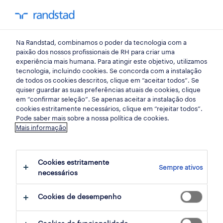
my randst
Na Randstad, combinamos o poder da tecnologia com a
setúbal
paixão dos nossos profissionais de RH para criar uma
experiência mais humana. Para atingir este objetivo, utilizamos
tecnologia, incluindo cookies. Se concorda com a instalação
de todos os cookies descritos, clique em “aceitar todos”. Se
quiser guardar as suas preferências atuais de cookies, clique
em “confirmar seleção”. Se apenas aceitar a instalação dos
cookies estritamente necessários, clique em “rejeitar todos”.
receber alertas de emprego para esta
Pode saber mais sobre a nossa política de cookies.
Mais informação
pesquisa
Cookies estritamente
Sempre ativos
1 Permanente encontrar Setúbal, Setubal
necessários
Cookies de desempenho
filter
2