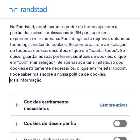
my randst
Na Randstad, combinamos o poder da tecnologia com a
assistente de loja
paixão dos nossos profissionais de RH para criar uma
experiência mais humana. Para atingir este objetivo, utilizamos
tecnologia, incluindo cookies. Se concorda com a instalação
de todos os cookies descritos, clique em “aceitar todos”. Se
quiser guardar as suas preferências atuais de cookies, clique
em “confirmar seleção”. Se apenas aceitar a instalação dos
cookies estritamente necessários, clique em “rejeitar todos”.
receber alertas de emprego para esta
Pode saber mais sobre a nossa política de cookies.
Mais informação
pesquisa
Cookies estritamente
Sempre ativos
3 ofertas disponíveis em Assistente de loja
necessários
em Madeira
Cookies de desempenho
filter
1