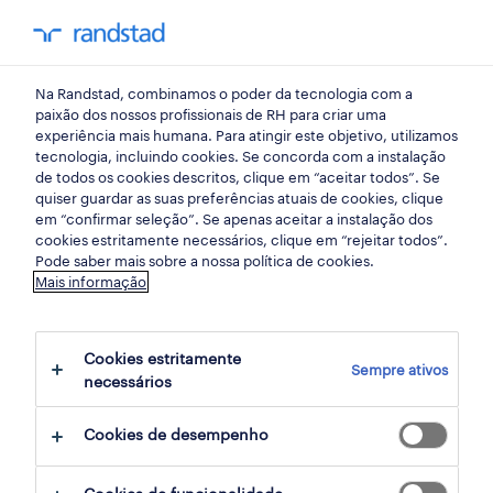
my randst
Na Randstad, combinamos o poder da tecnologia com a
retalho, grande consumo e distribuição
paixão dos nossos profissionais de RH para criar uma
experiência mais humana. Para atingir este objetivo, utilizamos
tecnologia, incluindo cookies. Se concorda com a instalação
promotor
de todos os cookies descritos, clique em “aceitar todos”. Se
quiser guardar as suas preferências atuais de cookies, clique
telecomunicações (m/f/x)
em “confirmar seleção”. Se apenas aceitar a instalação dos
cookies estritamente necessários, clique em “rejeitar todos”.
full- time.
Pode saber mais sobre a nossa política de cookies.
Mais informação
zona porto, porto
Cookies estritamente
Sempre ativos
publicado há 4 dias
necessários
data limite 24 agosto 2026
Cookies de desempenho