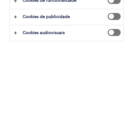
Cookies de funcionalidade
candidatura
Cookies de publicidade
sumário
Cookies audiovisuais
zona porto, porto
contrato
especialização
retalho, grande consumo e distribuição
referência
OTS-2026-180318