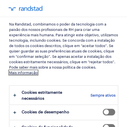
my randst
Na Randstad, combinamos o poder da tecnologia com a
início
paixão dos nossos profissionais de RH para criar uma
experiência mais humana. Para atingir este objetivo, utilizamos
tecnologia, incluindo cookies. Se concorda com a instalação
de todos os cookies descritos, clique em “aceitar todos”. Se
quiser guardar as suas preferências atuais de cookies, clique
em “confirmar seleção”. Se apenas aceitar a instalação dos
cookies estritamente necessários, clique em “rejeitar todos”.
Pode saber mais sobre a nossa política de cookies.
Mais informação
não foram encontrados resultados
Cookies estritamente
Sempre ativos
necessários
Não encontrámos resultados para a sua
pesquisa. Experimente alterar os seus
Cookies de desempenho
critérios de filtragem para obter mais
resultados. As seguintes acções podem