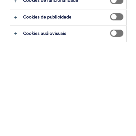
Cookies de funcionalidade
ajudar:
Cookies de publicidade
experimente remover alguns dos filtros
Cookies audiovisuais
que aplicou.
já experientou pesquisar por uma região
específica? Considere expandir a
distância até ao local de emprego.
altere a função ou palavras-chave e
verifique se foi escrito correctamente.