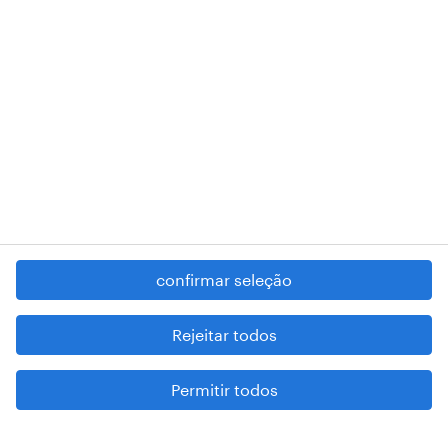
RANDSTAD,
, and SHAPING THE WORLD OF WORK are
registered trademarks of © Randstad N.V.
contacte-nos
termos e condições
política de privacidade
regime geral da prevenção da corrupção
denúncia de má conduta
confirmar seleção
reportar problemas de segurança
cookies
Rejeitar todos
mapa do site
Permitir todos
esteja atento