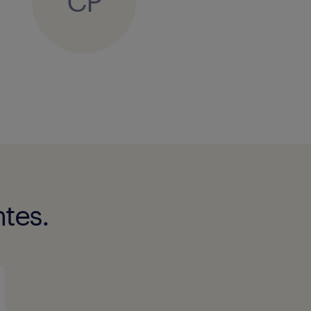
CP
tes.