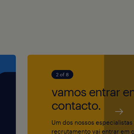
to e contratação
s pessoas.
o, de modo a
ta mais
m informar os/as
mento.
2 of 8
vamos entrar e
contacto.
Um dos nossos especialistas
recrutamento vai entrar em 