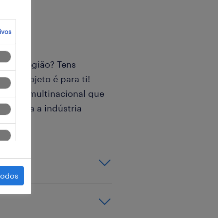
ivos
a da região? Tens
este projeto é para ti!
mpresa multinacional que
es para a indústria
todos
montar peças,
quenos conjuntos,