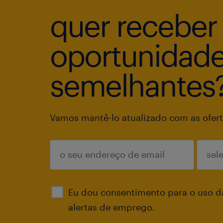
quer receber
oportunidad
semelhantes
Vamos mantê-lo atualizado com as ofert
enviar
Eu dou consentimento para o uso d
alertas de emprego.