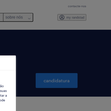
contacte-nos
sobre nós
my randstad
candidatura
ção
 suas
tar a
Pode