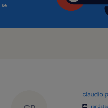
 se
claudio p
randsta