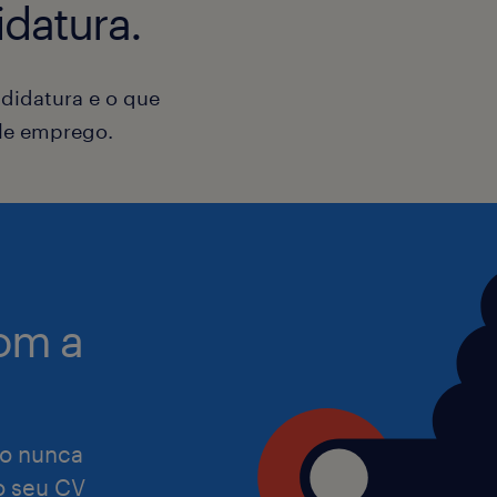
datura.
que o nosso processo de recrutamen
satisfaça as necessidades de todas a
didatura e o que
ele emprego.
Caso necessites de alguma adaptaçã
tornar a tua candidatura ou entrevis
confortável, por favor, não hesites e
nossos/as consultores/as de recruta
om a
o nunca
 o seu CV