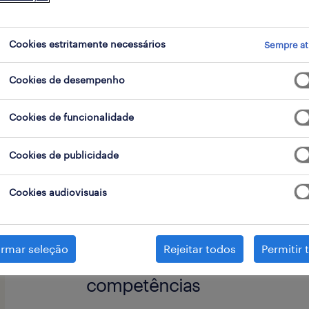
go
Cookies estritamente necessários
Sempre at
Cookies de desempenho
O teu sonho é trabalhar numa empres
interesse na área da indústria? Então 
Cookies de funcionalidade
O nosso cliente é uma prestigiada e
atua na área de fabrico de component
Cookies de publicidade
automóvel.
Cookies audiovisuais
responsabilidades chave
irmar seleção
Rejeitar todos
Permitir 
Nesta função serás responsável por 
competências
aparelhos ou órgãos mecânicos e pe