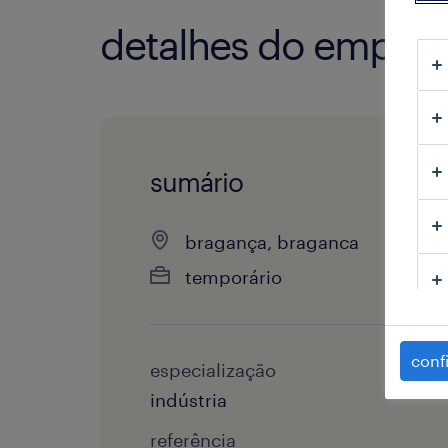
detalhes do empre
sumário
bragança, braganca
temporário
conf
especialização
indústria
referência