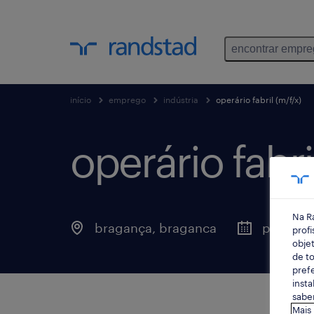
encontrar empr
início
emprego
indústria
operário fabril (m/f/x)
operário fabri
Na R
bragança, braganca
publicad
profi
objet
de to
prefe
insta
saber
Mais