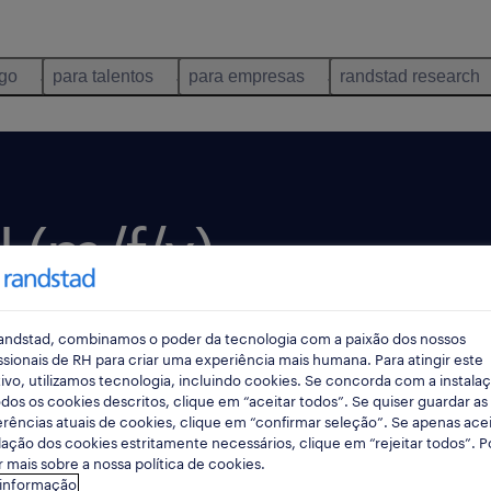
ego
para talentos
para empresas
randstad research
l (m/f/x).
andstad, combinamos o poder da tecnologia com a paixão dos nossos
o há 3 dias
data limite 24 agosto 2026
ssionais de RH para criar uma experiência mais humana. Para atingir este
ivo, utilizamos tecnologia, incluindo cookies. Se concorda com a instala
dos os cookies descritos, clique em “aceitar todos”. Se quiser guardar as
rências atuais de cookies, clique em “confirmar seleção”. Se apenas acei
lação dos cookies estritamente necessários, clique em “rejeitar todos”. 
 mais sobre a nossa política de cookies.
 informação