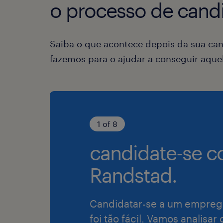
o processo de candi
Saiba o que acontece depois da sua can
fazemos para o ajudar a conseguir aqu
1 of 8
candidate-se c
Randstad.
Candidatar-se a um empreg
foi tão fácil. Vamos analisar