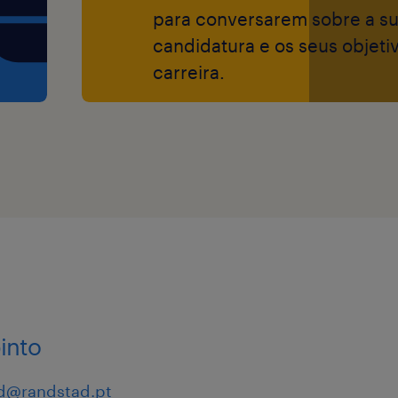
para conversarem sobre a s
candidatura e os seus objeti
carreira.
into
d@randstad.pt