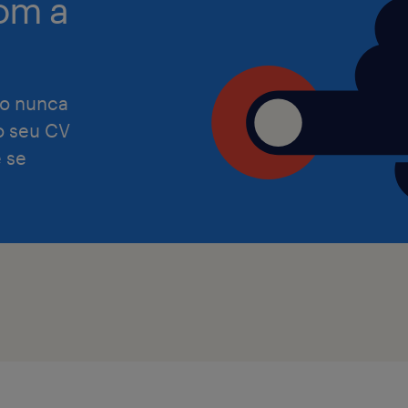
om a
Preocupamo-nos com a igualdade de
independentemente de etnia, cor, reli
o nunca
orientação sexual, identidade de gén
 o seu CV
nacionalidade, idade, informações ge
 se
incapacidade ou qualquer outro esta
protegido por lei. Desta forma, em 
previsto na Lei n.o 4/2019, de 10 de ja
de emprego é compatível com pess
Certificado de Incapacidade igual ou
Tens a velocidade e a precisão que 
Candidata-te agora e não percas a o