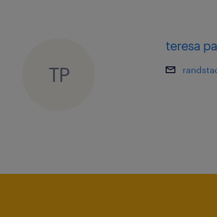
juntares à linha da frente da Logístic
teresa p
TP
randsta