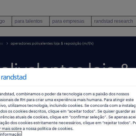
ego
para talentos
para empresas
randstad research
ão
operadores polivalentes loja & reposição (m/f/x)
livalentes loja &
andstad, combinamos o poder da tecnologia com a paixão dos nossos
ssionais de RH para criar uma experiência mais humana. Para atingir este
ivo, utilizamos tecnologia, incluindo cookies. Se concorda com a instala
dos os cookies descritos, clique em “aceitar todos”. Se quiser guardar as
2 dias
data limite 25 agosto 2026
rências atuais de cookies, clique em “confirmar seleção”. Se apenas acei
lação dos cookies estritamente necessários, clique em “rejeitar todos”. 
 mais sobre a nossa política de cookies.
 informação