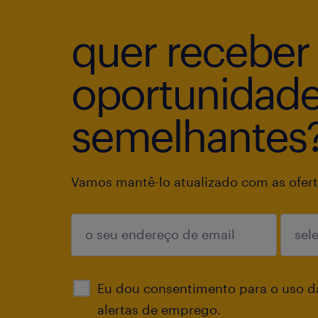
quer receber
oportunidad
semelhantes
Vamos mantê-lo atualizado com as ofert
enviar
Eu dou consentimento para o uso d
alertas de emprego.