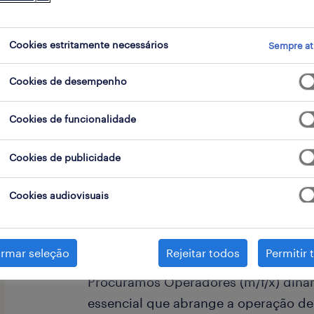
Cookies estritamente necessários
Sempre at
go
Cookies de desempenho
Cookies de funcionalidade
A Missão:
Cookies de publicidade
Cookies audiovisuais
Se és uma pessoa ágil, orientada para
Ericeira, esta é a tua oportunidade!
irmar seleção
Rejeitar todos
Permitir 
Procuramos Operadores (m/f/x) dinâ
essencial que abrange a operação de 