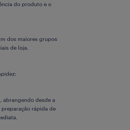
lência do produto e o
e um dos maiores grupos
ais de loja.
apidez:
a, abrangendo desde a
à preparação rápida de
ediata.