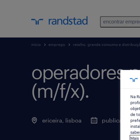
encontrar empr
início
emprego
retalho, grande consumo e distribuiç
operadores po
(m/f/x).
Na R
profi
objet
de to
ericeira, lisboa
publicado há 
prefe
insta
saber
Mais