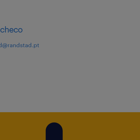
a!
acheco
d@randstad.pt