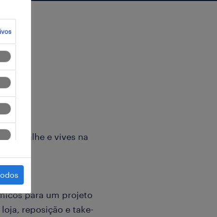
ivos
 o detalhe e vives na
todos
micos para um projeto
loja, reposição e take-