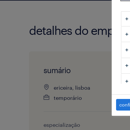
detalhes do empre
sumário
ericeira, lisboa
temporário
conf
especialização