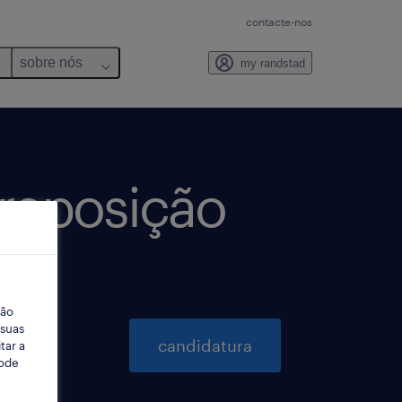
contacte-nos
sobre nós
my randstad
 reposição
ção
 suas
candidatura
tar a
Pode