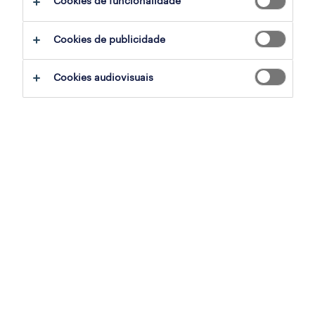
Cookies de funcionalidade
sumário
Cookies de publicidade
braga, braga
Cookies audiovisuais
temporário
especialização
indústria
referência
OTS-2026-180441