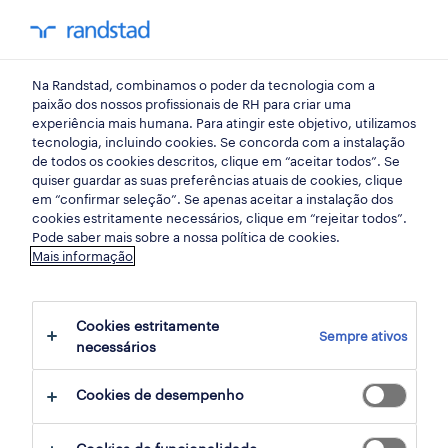
my randst
Na Randstad, combinamos o poder da tecnologia com a
indústria
paixão dos nossos profissionais de RH para criar uma
experiência mais humana. Para atingir este objetivo, utilizamos
tecnologia, incluindo cookies. Se concorda com a instalação
operador(a) industrial.
de todos os cookies descritos, clique em “aceitar todos”. Se
quiser guardar as suas preferências atuais de cookies, clique
em “confirmar seleção”. Se apenas aceitar a instalação dos
cookies estritamente necessários, clique em “rejeitar todos”.
braga, braga
Pode saber mais sobre a nossa política de cookies.
Mais informação
publicado há 1 dia
data limite 26 agosto 2026
Cookies estritamente
Sempre ativos
necessários
candidatura
Cookies de desempenho