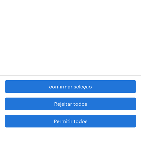
registered trademarks of © Randstad N.V.
contacte-nos
termos e condições
política de privacidade
regime geral da prevenção da corrupção
denúncia de má conduta
confirmar seleção
reportar problemas de segurança
cookies
Rejeitar todos
mapa do site
Permitir todos
esteja atento