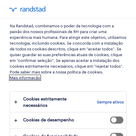
my randst
Na Randstad, combinamos o poder da tecnologia com a
indústria
paixão dos nossos profissionais de RH para criar uma
experiência mais humana. Para atingir este objetivo, utilizamos
tecnologia, incluindo cookies. Se concorda com a instalação
operador/a de armazém
de todos os cookies descritos, clique em “aceitar todos”. Se
quiser guardar as suas preferências atuais de cookies, clique
(m/f/x).
em “confirmar seleção”. Se apenas aceitar a instalação dos
cookies estritamente necessários, clique em “rejeitar todos”.
Pode saber mais sobre a nossa política de cookies.
Mais informação
paredes de coura, viana do castelo
publicado há 4 dias
Cookies estritamente
Sempre ativos
data limite 25 agosto 2026
necessários
Cookies de desempenho
candidatura