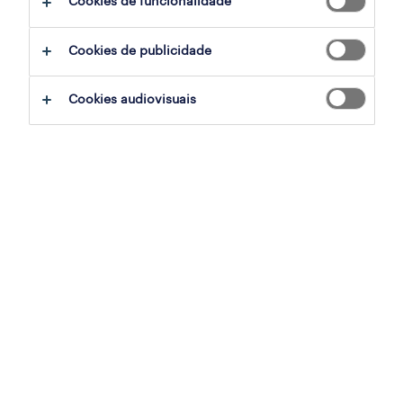
Cookies de funcionalidade
Cookies de publicidade
sumário
Cookies audiovisuais
paredes de coura, viana do castelo
temporário
especialização
indústria
referência
OTS-2026-179313