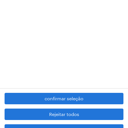
018 Lisboa.
RANDSTAD,
, and SHAPING THE WORLD OF WORK are
registered trademarks of © Randstad N.V.
contacte-nos
termos e condições
política de privacidade
regime geral da prevenção da corrupção
denúncia de má conduta
confirmar seleção
reportar problemas de segurança
cookies
Rejeitar todos
mapa do site