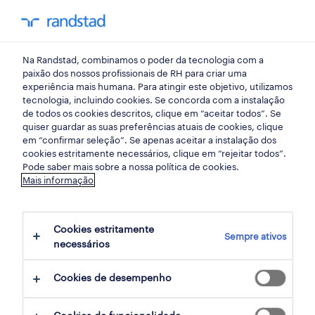
my randst
Na Randstad, combinamos o poder da tecnologia com a
indústria
paixão dos nossos profissionais de RH para criar uma
experiência mais humana. Para atingir este objetivo, utilizamos
tecnologia, incluindo cookies. Se concorda com a instalação
operador indiferenciado
de todos os cookies descritos, clique em “aceitar todos”. Se
quiser guardar as suas preferências atuais de cookies, clique
(m/f/x).
em “confirmar seleção”. Se apenas aceitar a instalação dos
cookies estritamente necessários, clique em “rejeitar todos”.
Pode saber mais sobre a nossa política de cookies.
Mais informação
várzea (barcelos), braga
publicado há 1 dia
Cookies estritamente
Sempre ativos
data limite 27 agosto 2026
necessários
Cookies de desempenho
candidatura