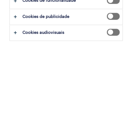
Cookies de funcionalidade
Cookies de publicidade
sumário
Cookies audiovisuais
várzea (barcelos), braga
temporário
especialização
indústria
referência
OTS-2026-179880