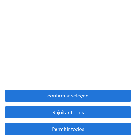
RANDSTAD,
, and SHAPING THE WORLD OF WORK are
registered trademarks of © Randstad N.V.
contacte-nos
termos e condições
política de privacidade
regime geral da prevenção da corrupção
denúncia de má conduta
confirmar seleção
reportar problemas de segurança
cookies
Rejeitar todos
mapa do site
Permitir todos
esteja atento