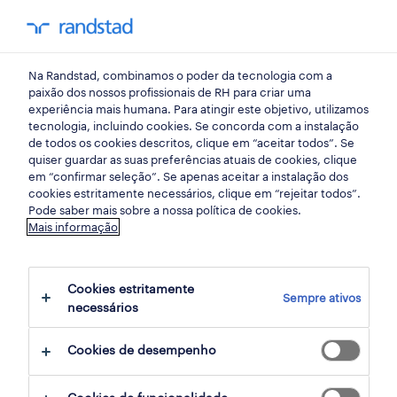
my randst
Na Randstad, combinamos o poder da tecnologia com a
indústria
paixão dos nossos profissionais de RH para criar uma
experiência mais humana. Para atingir este objetivo, utilizamos
tecnologia, incluindo cookies. Se concorda com a instalação
operador fabril (m/f/x).
de todos os cookies descritos, clique em “aceitar todos”. Se
quiser guardar as suas preferências atuais de cookies, clique
em “confirmar seleção”. Se apenas aceitar a instalação dos
cookies estritamente necessários, clique em “rejeitar todos”.
zona industrial de vagos, aveiro, aveiro
Pode saber mais sobre a nossa política de cookies.
Mais informação
publicado em 24 julho 2026
data limite 14 agosto 2026
Cookies estritamente
Sempre ativos
necessários
candidatura
Cookies de desempenho