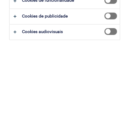
Cookies de funcionalidade
sumário
Cookies de publicidade
zona industrial de vagos, aveiro, aveiro
Cookies audiovisuais
temporário
especialização
indústria
referência
OTS-2026-176987