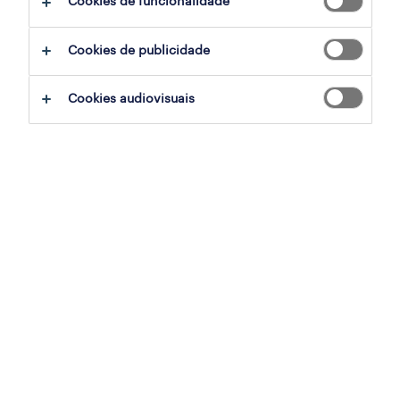
Cookies de funcionalidade
Cookies de publicidade
sumário
Cookies audiovisuais
vila nova de famalicão, braga
temporário
especialização
indústria
referência
OTS-2026-180534