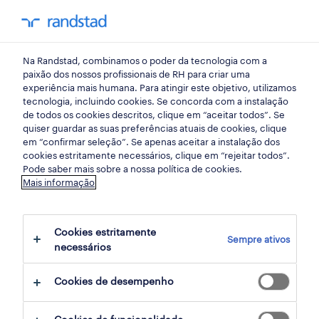
my randst
Na Randstad, combinamos o poder da tecnologia com a
indústria
paixão dos nossos profissionais de RH para criar uma
experiência mais humana. Para atingir este objetivo, utilizamos
tecnologia, incluindo cookies. Se concorda com a instalação
operador de produção
de todos os cookies descritos, clique em “aceitar todos”. Se
quiser guardar as suas preferências atuais de cookies, clique
(pintura à pistola) (m/f/x).
em “confirmar seleção”. Se apenas aceitar a instalação dos
cookies estritamente necessários, clique em “rejeitar todos”.
Pode saber mais sobre a nossa política de cookies.
Mais informação
vila nova de famalicão, braga
publicado hoje
Cookies estritamente
Sempre ativos
data limite 18 agosto 2026
necessários
Cookies de desempenho
candidatura