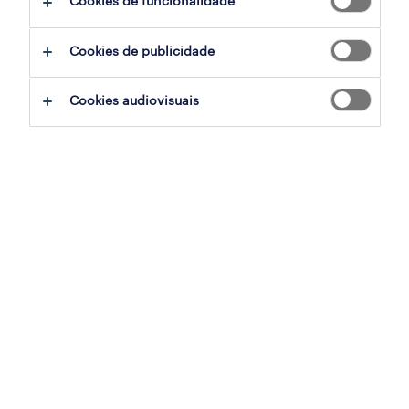
Cookies de funcionalidade
Cookies de publicidade
sumário
Cookies audiovisuais
lamego, viseu
temporário
especialização
indústria
referência
OTS-2026-177778