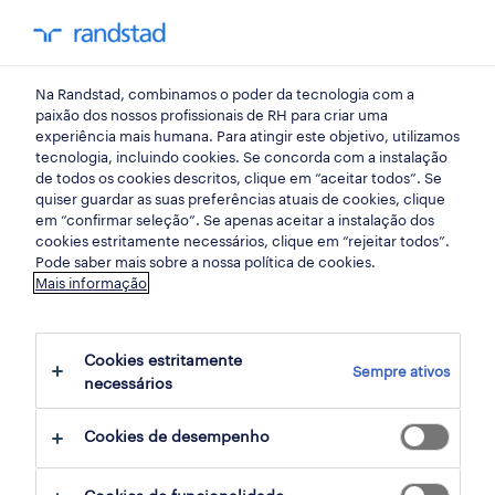
my randst
Na Randstad, combinamos o poder da tecnologia com a
indústria
paixão dos nossos profissionais de RH para criar uma
experiência mais humana. Para atingir este objetivo, utilizamos
tecnologia, incluindo cookies. Se concorda com a instalação
operador de produção
de todos os cookies descritos, clique em “aceitar todos”. Se
quiser guardar as suas preferências atuais de cookies, clique
(m/f/x).
em “confirmar seleção”. Se apenas aceitar a instalação dos
cookies estritamente necessários, clique em “rejeitar todos”.
Pode saber mais sobre a nossa política de cookies.
Mais informação
lamego, viseu
publicado há 1 dia
Cookies estritamente
Sempre ativos
data limite 26 agosto 2026
necessários
Cookies de desempenho
candidatura