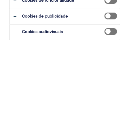
Cookies de funcionalidade
sumário
Cookies de publicidade
vila do bispo, faro
Cookies audiovisuais
temporário
especialização
retalho, grande consumo e distribuição
referência
OTS-2026-179302