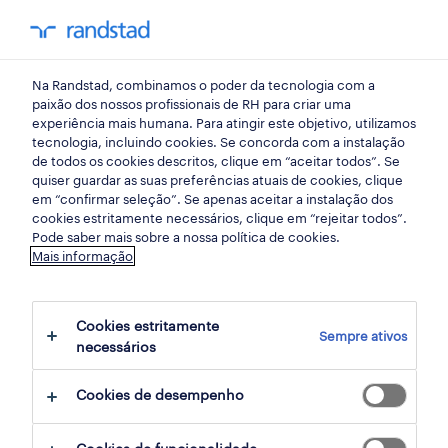
my randst
Na Randstad, combinamos o poder da tecnologia com a
retalho, grande consumo e distribuição
paixão dos nossos profissionais de RH para criar uma
experiência mais humana. Para atingir este objetivo, utilizamos
tecnologia, incluindo cookies. Se concorda com a instalação
operador de loja (m/f/x).
de todos os cookies descritos, clique em “aceitar todos”. Se
quiser guardar as suas preferências atuais de cookies, clique
em “confirmar seleção”. Se apenas aceitar a instalação dos
cookies estritamente necessários, clique em “rejeitar todos”.
vila do bispo, faro
Pode saber mais sobre a nossa política de cookies.
Mais informação
publicado há 1 dia
data limite 18 agosto 2026
Cookies estritamente
Sempre ativos
necessários
candidatura
Cookies de desempenho