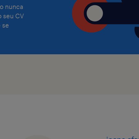
o nunca
 o seu CV
 se