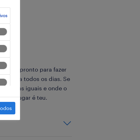
ivos
âmico, pronto para fazer
a brilha todos os dias. Se
ois dias iguais e onde o
 este lugar é teu.
todos