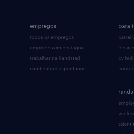
empregos
para 
todos os empregos
carreir
empregos em destaque
dicas d
trabalhar na Randstad
cv bui
candidatura espontânea
contac
rands
employ
workm
talent