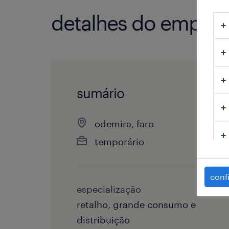
detalhes do empre
sumário
odemira, faro
temporário
conf
especialização
retalho, grande consumo e
distribuição