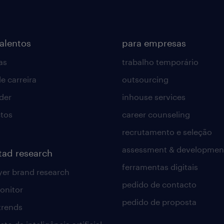
talentos
para empresas
as
trabalho temporário
e carreira
outsourcing
lder
inhouse services
tos
career counseling
recrutamento e seleção
assessment & developmen
tad research
ferramentas digitais
er brand research
pedido de contacto
onitor
pedido de proposta
 trends