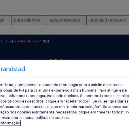
ego
para talentos
para empresas
randstad research
ão
operador de loja (m/f/x)
ja (m/f/x).
andstad, combinamos o poder da tecnologia com a paixão dos nossos
ssionais de RH para criar uma experiência mais humana. Para atingir este
termina daqui a 1 dia
ivo, utilizamos tecnologia, incluindo cookies. Se concorda com a instala
dos os cookies descritos, clique em “aceitar todos”. Se quiser guardar as
rências atuais de cookies, clique em “confirmar seleção”. Se apenas acei
lação dos cookies estritamente necessários, clique em “rejeitar todos”. 
 mais sobre a nossa política de cookies.
 informação