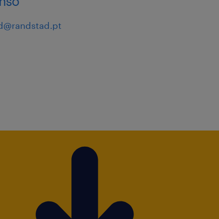
onso
d@randstad.pt