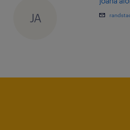
joana af
JA
randsta