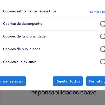
go
Cookies estritamente necessários
Sempre at
Cookies de desempenho
O Teu Próximo Desafio:
Cookies de funcionalidade
Cookies de publicidade
Procuramos alguém polivalente e din
de tudo um pouco e garantir que a loj
Cookies audiovisuais
gostas de um ambiente onde não há d
contacto com o cliente é a prioridade,
irmar seleção
Rejeitar todos
Permitir 
responsabilidades chave