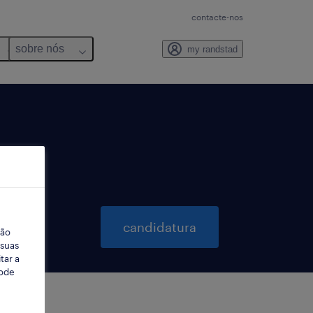
contacte-nos
sobre nós
my randstad
candidatura
ção
 suas
tar a
Pode