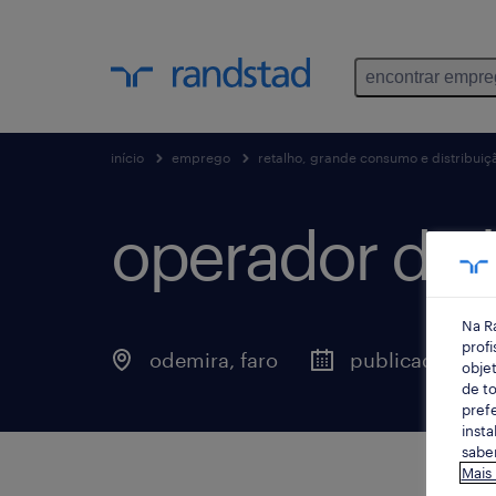
encontrar empr
início
emprego
retalho, grande consumo e distribuiç
operador de lo
Na R
profi
odemira, faro
publicado hoje
objet
de to
prefe
insta
saber
Mais