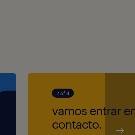
o que o espaço
nte, simpatia,
 nos visita.
ade de
2 of 8
vamos entrar e
contacto.