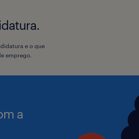
apresentação da loja, garantind
Soft Skills: Orientação para o clie
está sempre acolhedor para quem
polivalência e uma forte capacid
datura.
organização.
didatura e o que
ele emprego.
om a