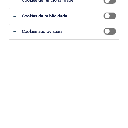
Cookies de funcionalidade
Cookies de publicidade
sumário
Cookies audiovisuais
bragança, braganca
temporário
especialização
armazéns e distribuição
referência
OTS-2026-174077