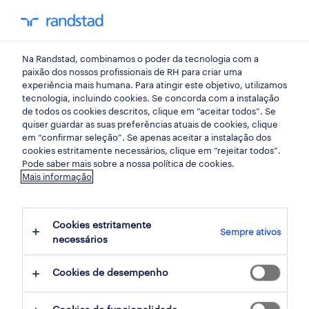
my randst
Na Randstad, combinamos o poder da tecnologia com a
armazéns e distribuição
paixão dos nossos profissionais de RH para criar uma
experiência mais humana. Para atingir este objetivo, utilizamos
tecnologia, incluindo cookies. Se concorda com a instalação
operador de logística part-
de todos os cookies descritos, clique em “aceitar todos”. Se
quiser guardar as suas preferências atuais de cookies, clique
time (m/f/x).
em “confirmar seleção”. Se apenas aceitar a instalação dos
cookies estritamente necessários, clique em “rejeitar todos”.
Pode saber mais sobre a nossa política de cookies.
Mais informação
bragança, braganca
publicado em 24 julho 2026
Cookies estritamente
Sempre ativos
data limite 14 agosto 2026
necessários
Cookies de desempenho
candidatura