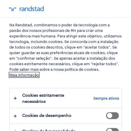
my randst
Na Randstad, combinamos o poder da tecnologia com a
retalho, grande consumo e distribuição
paixão dos nossos profissionais de RH para criar uma
experiência mais humana. Para atingir este objetivo, utilizamos
tecnologia, incluindo cookies. Se concorda com a instalação
operador de caixa (m/f/x).
de todos os cookies descritos, clique em “aceitar todos”. Se
quiser guardar as suas preferências atuais de cookies, clique
em “confirmar seleção”. Se apenas aceitar a instalação dos
cookies estritamente necessários, clique em “rejeitar todos”.
carnaxide, lisboa
Pode saber mais sobre a nossa política de cookies.
Mais informação
publicado há 1 dia
data limite 25 agosto 2026
Cookies estritamente
Sempre ativos
necessários
candidatura
Cookies de desempenho