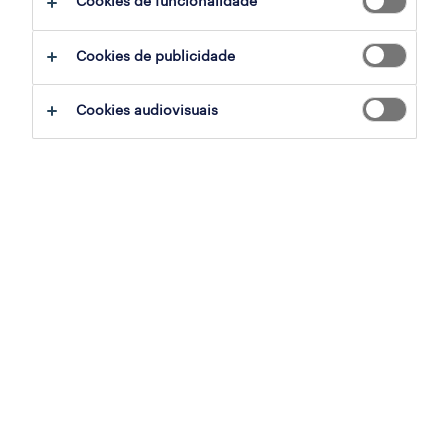
Cookies de funcionalidade
sumário
Cookies de publicidade
carnaxide, lisboa
Cookies audiovisuais
temporário
especialização
retalho, grande consumo e distribuição
referência
OTS-2026-174152