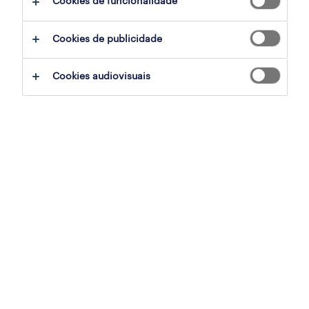
Cookies de funcionalidade
Cookies de publicidade
sumário
Cookies audiovisuais
évora, evora
temporário
especialização
retalho, grande consumo e distribuição
referência
OTS-2026-178260