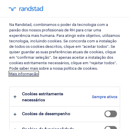
my randst
Na Randstad, combinamos o poder da tecnologia com a
retalho, grande consumo e distribuição
paixão dos nossos profissionais de RH para criar uma
experiência mais humana. Para atingir este objetivo, utilizamos
tecnologia, incluindo cookies. Se concorda com a instalação
operador de caixa full-time
de todos os cookies descritos, clique em “aceitar todos”. Se
quiser guardar as suas preferências atuais de cookies, clique
(m/f/x).
em “confirmar seleção”. Se apenas aceitar a instalação dos
cookies estritamente necessários, clique em “rejeitar todos”.
Pode saber mais sobre a nossa política de cookies.
Mais informação
évora, evora
publicado há 3 dias
Cookies estritamente
Sempre ativos
data limite 19 agosto 2026
necessários
Cookies de desempenho
candidatura