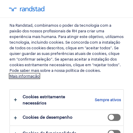
my randst
Na Randstad, combinamos o poder da tecnologia com a
armazéns e distribuição
paixão dos nossos profissionais de RH para criar uma
experiência mais humana. Para atingir este objetivo, utilizamos
tecnologia, incluindo cookies. Se concorda com a instalação
operador de armazém.
de todos os cookies descritos, clique em “aceitar todos”. Se
quiser guardar as suas preferências atuais de cookies, clique
em “confirmar seleção”. Se apenas aceitar a instalação dos
cookies estritamente necessários, clique em “rejeitar todos”.
alverca, lisboa
Pode saber mais sobre a nossa política de cookies.
Mais informação
publicado há 1 dia
data limite 22 agosto 2026
Cookies estritamente
Sempre ativos
necessários
candidatura
Cookies de desempenho