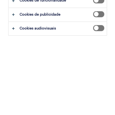
Cookies de funcionalidade
sumário
Cookies de publicidade
alverca, lisboa
Cookies audiovisuais
temporário
especialização
armazéns e distribuição
referência
OTS-2026-180649