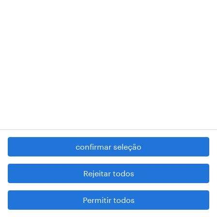
RANDSTAD,
, and SHAPING THE WORLD OF WORK are
registered trademarks of © Randstad N.V.
contacte-nos
termos e condições
política de privacidade
regime geral da prevenção da corrupção
denúncia de má conduta
confirmar seleção
reportar problemas de segurança
cookies
Rejeitar todos
mapa do site
Permitir todos
esteja atento