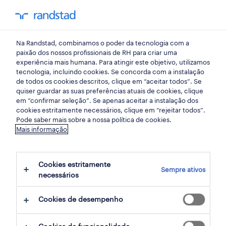
my randst
Na Randstad, combinamos o poder da tecnologia com a
saúde
paixão dos nossos profissionais de RH para criar uma
experiência mais humana. Para atingir este objetivo, utilizamos
tecnologia, incluindo cookies. Se concorda com a instalação
médico(a) anestesiologista
de todos os cookies descritos, clique em “aceitar todos”. Se
quiser guardar as suas preferências atuais de cookies, clique
(f/m/x).
em “confirmar seleção”. Se apenas aceitar a instalação dos
cookies estritamente necessários, clique em “rejeitar todos”.
Pode saber mais sobre a nossa política de cookies.
Mais informação
lisboa, lisboa
publicado há 1 dia
Cookies estritamente
Sempre ativos
data limite 17 agosto 2026
necessários
Cookies de desempenho
candidatura