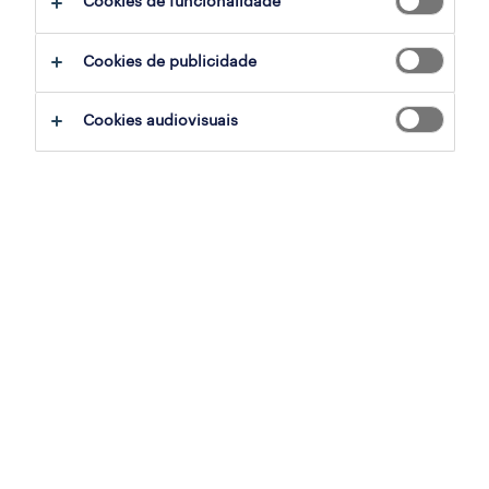
Cookies de funcionalidade
Cookies de publicidade
sumário
Cookies audiovisuais
lisboa, lisboa
temporário
especialização
saúde
referência
PTS-2026-180750