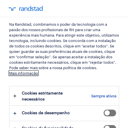
my randst
Na Randstad, combinamos o poder da tecnologia com a
instalações, manutenção e reparação
paixão dos nossos profissionais de RH para criar uma
experiência mais humana. Para atingir este objetivo, utilizamos
tecnologia, incluindo cookies. Se concorda com a instalação
técnico de
de todos os cookies descritos, clique em “aceitar todos”. Se
quiser guardar as suas preferências atuais de cookies, clique
eletrodomésticos (m/f/x).
em “confirmar seleção”. Se apenas aceitar a instalação dos
cookies estritamente necessários, clique em “rejeitar todos”.
Pode saber mais sobre a nossa política de cookies.
Mais informação
albufeira, faro
publicado há 3 dias
Cookies estritamente
Sempre ativos
data limite 26 agosto 2026
necessários
Cookies de desempenho
candidatura