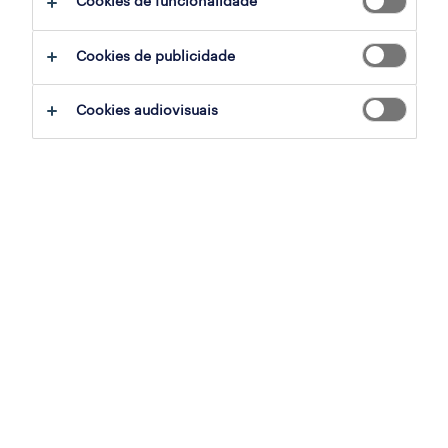
Cookies de funcionalidade
Cookies de publicidade
sumário
Cookies audiovisuais
albufeira, faro
permanente
especialização
instalações, manutenção e reparação
referência
OTS-2026-177906