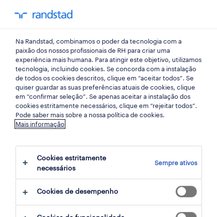
my randst
Na Randstad, combinamos o poder da tecnologia com a
início
paixão dos nossos profissionais de RH para criar uma
experiência mais humana. Para atingir este objetivo, utilizamos
tecnologia, incluindo cookies. Se concorda com a instalação
de todos os cookies descritos, clique em “aceitar todos”. Se
quiser guardar as suas preferências atuais de cookies, clique
em “confirmar seleção”. Se apenas aceitar a instalação dos
cookies estritamente necessários, clique em “rejeitar todos”.
Pode saber mais sobre a nossa política de cookies.
Mais informação
não foram encontrados resultados
Cookies estritamente
Sempre ativos
necessários
Não encontrámos resultados para a sua
pesquisa. Experimente alterar os seus
Cookies de desempenho
critérios de filtragem para obter mais
resultados. As seguintes acções podem