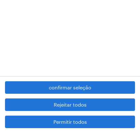
RANDSTAD,
, and SHAPING THE WORLD OF WORK are
registered trademarks of © Randstad N.V.
contacte-nos
termos e condições
política de privacidade
regime geral da prevenção da corrupção
denúncia de má conduta
confirmar seleção
reportar problemas de segurança
cookies
Rejeitar todos
mapa do site
Permitir todos
esteja atento