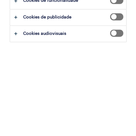
Cookies de funcionalidade
ajudar:
Cookies de publicidade
experimente remover alguns dos filtros
Cookies audiovisuais
que aplicou.
já experientou pesquisar por uma região
específica? Considere expandir a
distância até ao local de emprego.
altere a função ou palavras-chave e
verifique se foi escrito correctamente.