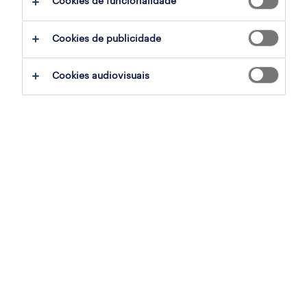
Cookies de funcionalidade
ajudar:
Cookies de publicidade
experimente remover alguns dos filtros
Cookies audiovisuais
que aplicou.
já experientou pesquisar por uma região
específica? Considere expandir a
distância até ao local de emprego.
altere a função ou palavras-chave e
verifique se foi escrito correctamente.