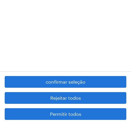
RANDSTAD,
, and SHAPING THE WORLD OF WORK are
registered trademarks of © Randstad N.V.
contacte-nos
termos e condições
política de privacidade
regime geral da prevenção da corrupção
denúncia de má conduta
confirmar seleção
reportar problemas de segurança
cookies
Rejeitar todos
mapa do site
Permitir todos
esteja atento