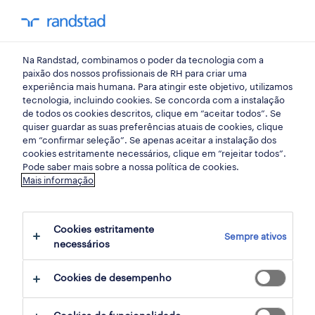
my randst
Na Randstad, combinamos o poder da tecnologia com a
início
paixão dos nossos profissionais de RH para criar uma
experiência mais humana. Para atingir este objetivo, utilizamos
tecnologia, incluindo cookies. Se concorda com a instalação
de todos os cookies descritos, clique em “aceitar todos”. Se
quiser guardar as suas preferências atuais de cookies, clique
em “confirmar seleção”. Se apenas aceitar a instalação dos
cookies estritamente necessários, clique em “rejeitar todos”.
Pode saber mais sobre a nossa política de cookies.
Mais informação
não foram encontrados resultados
Cookies estritamente
Sempre ativos
necessários
Não encontrámos resultados para a sua
pesquisa. Experimente alterar os seus
Cookies de desempenho
critérios de filtragem para obter mais
resultados. As seguintes acções podem