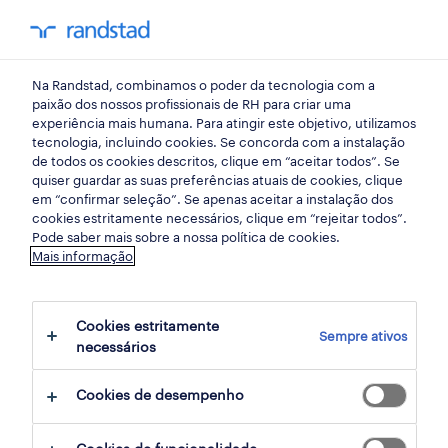
my randst
Na Randstad, combinamos o poder da tecnologia com a
saúde
paixão dos nossos profissionais de RH para criar uma
experiência mais humana. Para atingir este objetivo, utilizamos
tecnologia, incluindo cookies. Se concorda com a instalação
farmacêutico (m/f/x).
de todos os cookies descritos, clique em “aceitar todos”. Se
quiser guardar as suas preferências atuais de cookies, clique
em “confirmar seleção”. Se apenas aceitar a instalação dos
cookies estritamente necessários, clique em “rejeitar todos”.
pêro pinheiro, lisboa
Pode saber mais sobre a nossa política de cookies.
Mais informação
publicado há 4 dias
data limite 24 agosto 2026
Cookies estritamente
Sempre ativos
necessários
candidatura
Cookies de desempenho