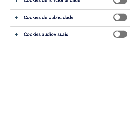
Cookies de funcionalidade
sumário
Cookies de publicidade
pêro pinheiro, lisboa
Cookies audiovisuais
contrato
especialização
saúde
referência
PTS-2026-179848