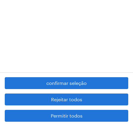
RANDSTAD,
, and SHAPING THE WORLD OF WORK are
registered trademarks of © Randstad N.V.
contacte-nos
termos e condições
política de privacidade
regime geral da prevenção da corrupção
denúncia de má conduta
confirmar seleção
reportar problemas de segurança
cookies
Rejeitar todos
mapa do site
Permitir todos
esteja atento