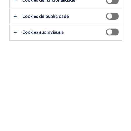
Cookies de funcionalidade
ajudar:
Cookies de publicidade
experimente remover alguns dos filtros
Cookies audiovisuais
que aplicou.
já experientou pesquisar por uma região
específica? Considere expandir a
distância até ao local de emprego.
altere a função ou palavras-chave e
verifique se foi escrito correctamente.