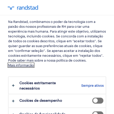
my randst
Na Randstad, combinamos o poder da tecnologia com a
início
paixão dos nossos profissionais de RH para criar uma
experiência mais humana. Para atingir este objetivo, utilizamos
tecnologia, incluindo cookies. Se concorda com a instalação
de todos os cookies descritos, clique em “aceitar todos”. Se
quiser guardar as suas preferências atuais de cookies, clique
em “confirmar seleção”. Se apenas aceitar a instalação dos
cookies estritamente necessários, clique em “rejeitar todos”.
Pode saber mais sobre a nossa política de cookies.
Mais informação
não foram encontrados resultados
Cookies estritamente
Sempre ativos
necessários
Não encontrámos resultados para a sua
pesquisa. Experimente alterar os seus
Cookies de desempenho
critérios de filtragem para obter mais
resultados. As seguintes acções podem