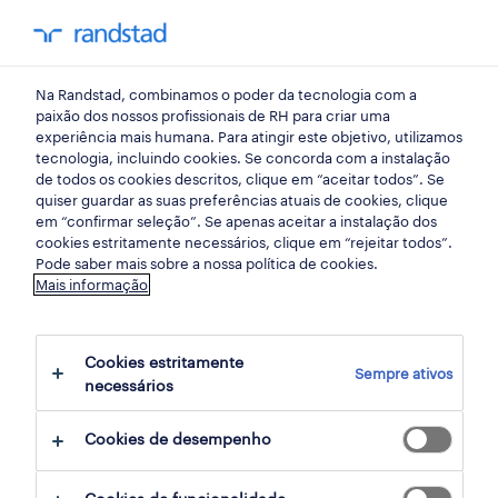
my randst
Na Randstad, combinamos o poder da tecnologia com a
hotelaria e turismo
paixão dos nossos profissionais de RH para criar uma
experiência mais humana. Para atingir este objetivo, utilizamos
tecnologia, incluindo cookies. Se concorda com a instalação
empregado/a de mesa
de todos os cookies descritos, clique em “aceitar todos”. Se
quiser guardar as suas preferências atuais de cookies, clique
(m/f/x).
em “confirmar seleção”. Se apenas aceitar a instalação dos
cookies estritamente necessários, clique em “rejeitar todos”.
Pode saber mais sobre a nossa política de cookies.
Mais informação
albufeira, faro
publicado há 2 dias
Cookies estritamente
Sempre ativos
termina daqui a 6 dias
necessários
Cookies de desempenho
candidatura