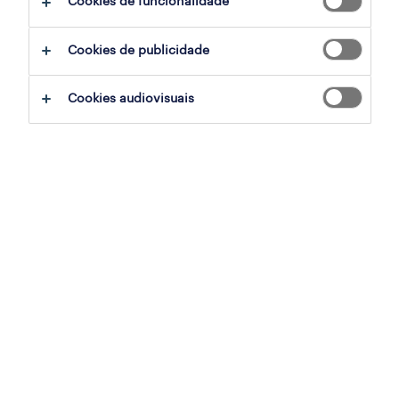
Cookies de funcionalidade
Cookies de publicidade
sumário
Cookies audiovisuais
albufeira, faro
temporário
especialização
hotelaria e turismo
referência
OTS-2026-180142