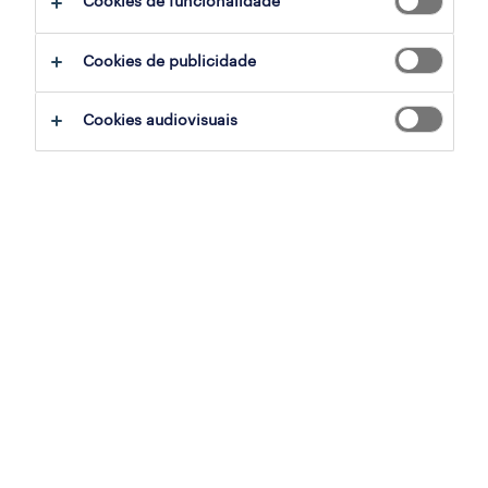
Cookies de funcionalidade
Cookies de publicidade
sumário
Cookies audiovisuais
condeixa-a-nova, coimbra
permanente
especialização
indústria
referência
OTS-2026-180026