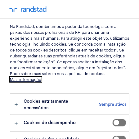
my randst
Na Randstad, combinamos o poder da tecnologia com a
indústria
paixão dos nossos profissionais de RH para criar uma
experiência mais humana. Para atingir este objetivo, utilizamos
tecnologia, incluindo cookies. Se concorda com a instalação
eletromecânico industrial
de todos os cookies descritos, clique em “aceitar todos”. Se
quiser guardar as suas preferências atuais de cookies, clique
(m/f/x).
em “confirmar seleção”. Se apenas aceitar a instalação dos
cookies estritamente necessários, clique em “rejeitar todos”.
Pode saber mais sobre a nossa política de cookies.
Mais informação
condeixa-a-nova, coimbra
publicado há 1 dia
Cookies estritamente
Sempre ativos
data limite 27 agosto 2026
necessários
Cookies de desempenho
candidatura