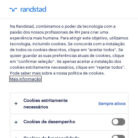
my randst
Na Randstad, combinamos o poder da tecnologia com a
vendas, comercial
paixão dos nossos profissionais de RH para criar uma
experiência mais humana. Para atingir este objetivo, utilizamos
tecnologia, incluindo cookies. Se concorda com a instalação
backoffice comercial
de todos os cookies descritos, clique em “aceitar todos”. Se
quiser guardar as suas preferências atuais de cookies, clique
(m/f/x).
em “confirmar seleção”. Se apenas aceitar a instalação dos
cookies estritamente necessários, clique em “rejeitar todos”.
Pode saber mais sobre a nossa política de cookies.
Mais informação
moita, santarem
publicado há 2 dias
Cookies estritamente
Sempre ativos
data limite 24 agosto 2026
necessários
Cookies de desempenho
candidatura