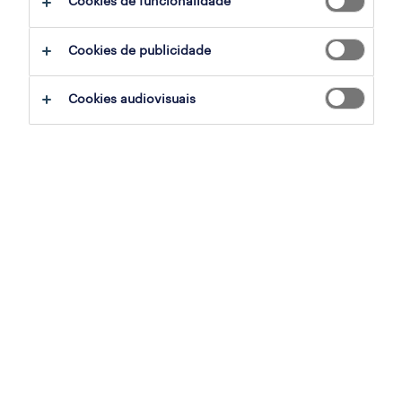
Cookies de funcionalidade
Cookies de publicidade
sumário
Cookies audiovisuais
moita, santarem
permanente
especialização
vendas, comercial
referência
PTS-2026-178079