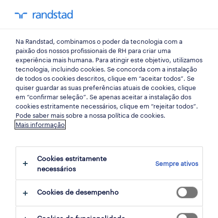
my randst
Na Randstad, combinamos o poder da tecnologia com a
retalho, grande consumo e distribuição
paixão dos nossos profissionais de RH para criar uma
experiência mais humana. Para atingir este objetivo, utilizamos
tecnologia, incluindo cookies. Se concorda com a instalação
assistente de loja vodafone
de todos os cookies descritos, clique em “aceitar todos”. Se
quiser guardar as suas preferências atuais de cookies, clique
(m/f/x) full-time.
em “confirmar seleção”. Se apenas aceitar a instalação dos
cookies estritamente necessários, clique em “rejeitar todos”.
Pode saber mais sobre a nossa política de cookies.
Mais informação
braga parque, braga
publicado há 2 dias
Cookies estritamente
Sempre ativos
data limite 24 agosto 2026
necessários
Cookies de desempenho
candidatura