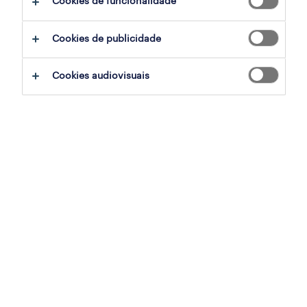
Cookies de funcionalidade
Cookies de publicidade
sumário
Cookies audiovisuais
braga parque, braga
contrato
especialização
retalho, grande consumo e distribuição
referência
OTS-2026-177188