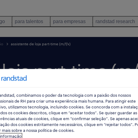
ego
para talentos
para empresas
randstad research
ão
assistente de loja part-time (m/f/x)
loja part-time (m/f
andstad, combinamos o poder da tecnologia com a paixão dos nossos
dias
data limite 21 agosto 2026
ssionais de RH para criar uma experiência mais humana. Para atingir este
ivo, utilizamos tecnologia, incluindo cookies. Se concorda com a instala
dos os cookies descritos, clique em “aceitar todos”. Se quiser guardar as
rências atuais de cookies, clique em “confirmar seleção”. Se apenas acei
lação dos cookies estritamente necessários, clique em “rejeitar todos”. 
 mais sobre a nossa política de cookies.
 informação