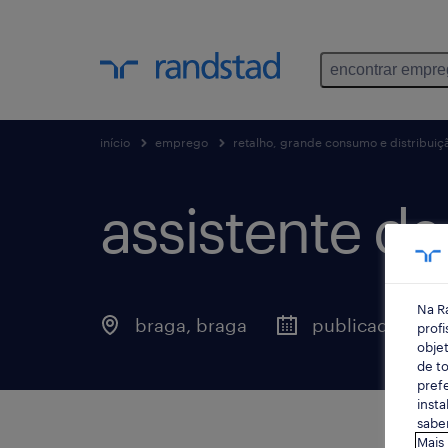
encontrar empr
início
emprego
retalho, grande consumo e distribuiç
assistente de 
Na R
braga, braga
publicado há 3 
profi
objet
de to
prefe
insta
saber
Mais