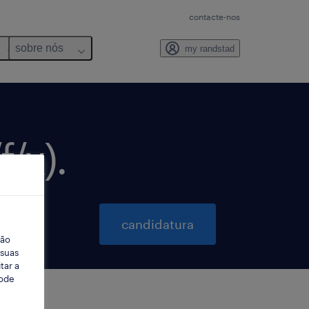
contacte-nos
sobre nós
my randstad
/x).
candidatura
ção
 suas
tar a
Pode