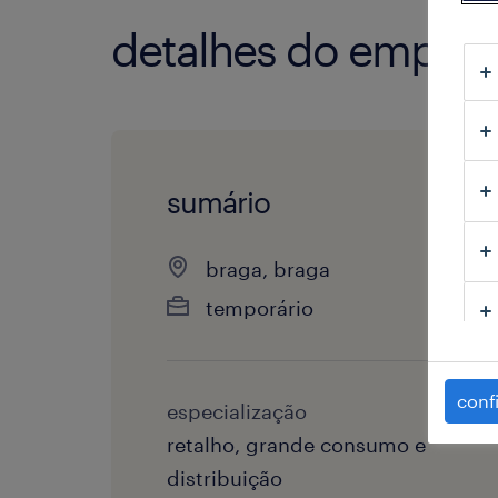
detalhes do empre
sumário
braga, braga
temporário
conf
especialização
retalho, grande consumo e
distribuição