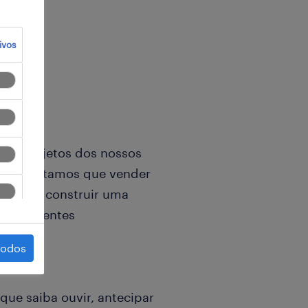
ivos
r os projetos dos nossos
. Acreditamos que vender
mas sim construir uma
ssos clientes
todos
que saiba ouvir, antecipar