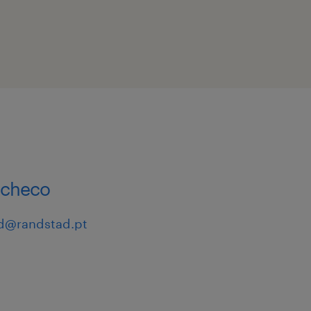
acheco
d@randstad.pt