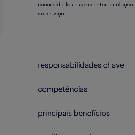
necessidades e apresentar a soluçã
ao serviço.
responsabilidades chave
O teu dia-a-dia:
competências
Quem procuramos?
principais benefícios
Disponibilidade para o Cliente: S
contacto no corredor, garantin
O que temos para ti:
Se tens veia comercial, espírito emp