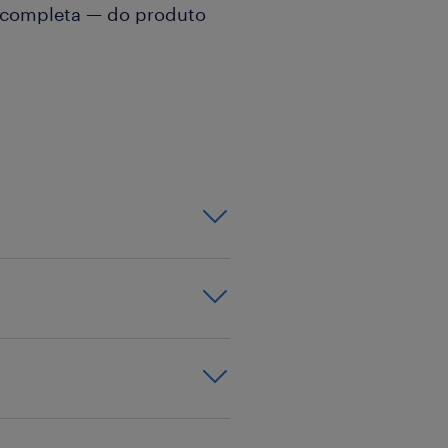
o completa — do produto
er o ponto de
do um atendimento
reendedor e