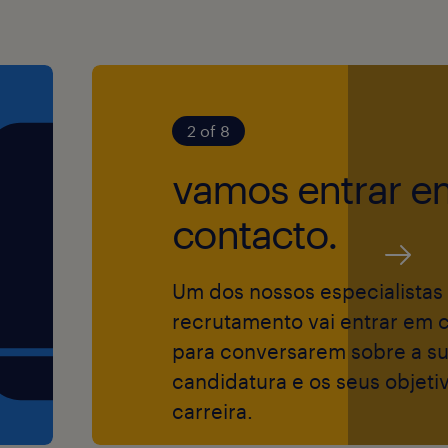
ue a operação da
de no ADN e
namento
oriza as pessoas,
m equipa.
2 of 8
vamos entrar e
os informáticos na
s projetos. Só
contacto.
Um dos nossos especialistas
m ajudar e
recrutamento vai entrar em 
orma ideias em
m nos visita.
para conversarem sobre a s
candidatura e os seus objeti
carreira.