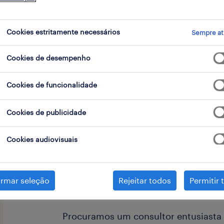
go
Cookies estritamente necessários
Sempre at
Cookies de desempenho
O Teu Próximo Desafio
Cookies de funcionalidade
Serás um facilitador para transforma
Cookies de publicidade
clientes em concretização de sonhos
Cookies audiovisuais
não é apenas entregar um produto, 
relação de confiança que ajuda os no
a transformar as suas casas.
irmar seleção
Rejeitar todos
Permitir 
Procuramos um consultor entusiasta 