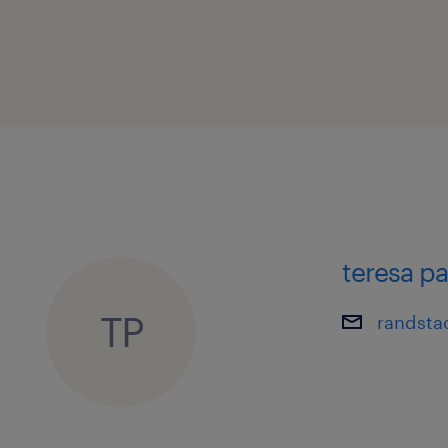
teresa p
TP
randsta