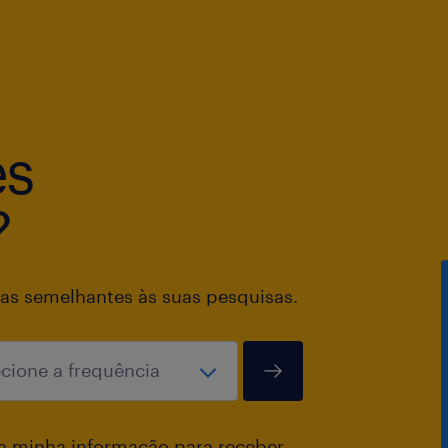
es
?
as semelhantes às suas pesquisas.
a minha informação para receber