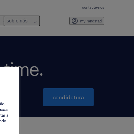
contacte-nos
sobre nós
my randstad
-time.
candidatura
ção
 suas
tar a
Pode