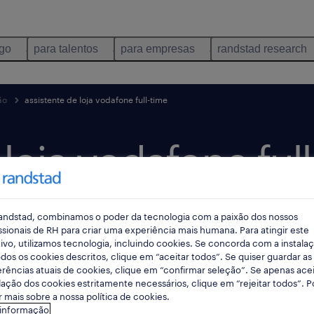
ego
para talentos
para empresas
randstad research
ão
assistente de loja vodafone full-time
loja vodafone full
andstad, combinamos o poder da tecnologia com a paixão dos nossos
blicado há 3 dias
data limite 20 agosto 2026
ssionais de RH para criar uma experiência mais humana. Para atingir este
ivo, utilizamos tecnologia, incluindo cookies. Se concorda com a instala
dos os cookies descritos, clique em “aceitar todos”. Se quiser guardar as
rências atuais de cookies, clique em “confirmar seleção”. Se apenas acei
lação dos cookies estritamente necessários, clique em “rejeitar todos”. 
 mais sobre a nossa política de cookies.
 informação