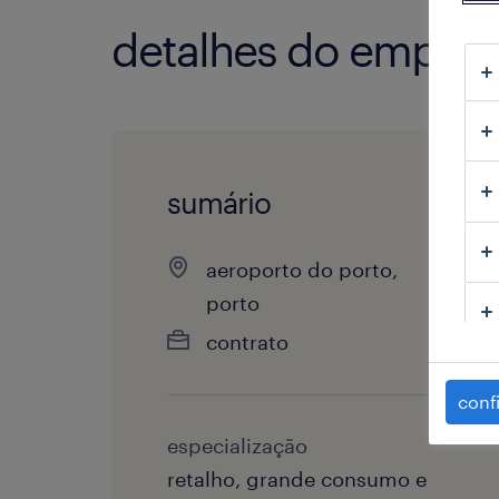
detalhes do empre
sumário
aeroporto do porto,
porto
contrato
conf
especialização
retalho, grande consumo e