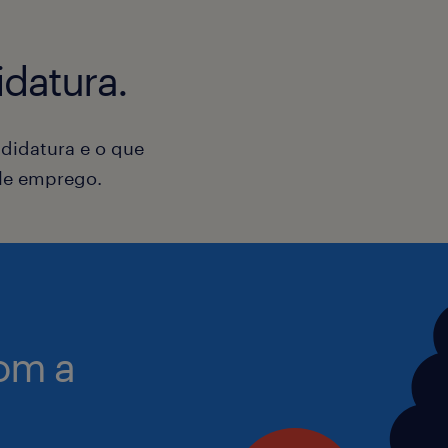
• Disponibilidade para rotatividade en
Por seres colaborador Randstad, tens
datura.
benefícios exclusivos, como redução
óticas, medicina dentária, ginásio, b
entre outros.
didatura e o que
ele emprego.
Conhece a história de quem já hoje tr
da Vodafone aqui: https://www.rand
em-destaque/vodafone/
Local de Trabalho:
- Loja Vodafone - Aeroporto do Porto 
om a