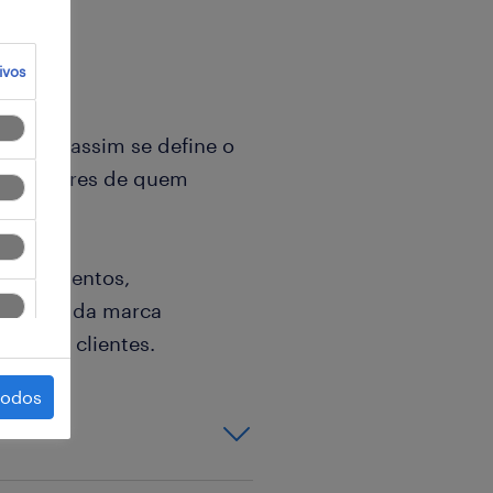
ivos
ientes, assim se define o
 os valores de quem
iros talentos,
xadores da marca
res de clientes.
todos