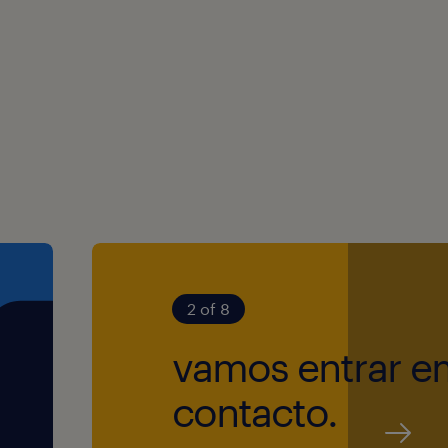
tre lojas;
 ainda acesso a
 em serviços de
ancos, estadias,
abalha nas lojas
stad.pt/empregos-
2 of 8
(Full-Time)
vamos entrar e
contacto.