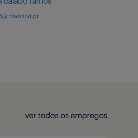
a calado ramos
tuto de grupo
d@randstad.pt
o, de modo a
ta mais
m informar os/as
mento.
ver todos os empregos