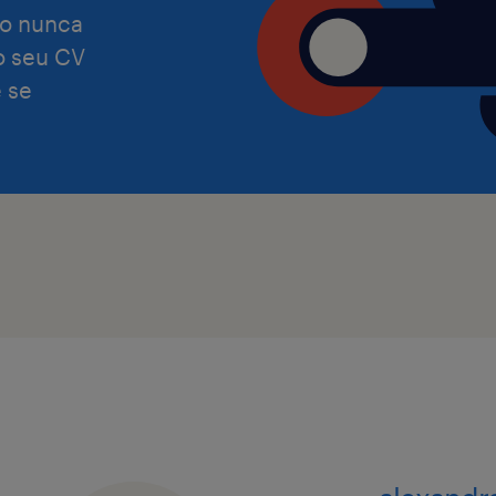
o nunca
 o seu CV
A Randstad tem a missão de se torna
 se
equitativa e especializada de talento
e, por isso, reiteramos que damos as
pessoas com as mais diversas capac
experiências. Assumimos o compromi
que o nosso processo de recrutamen
satisfaça as necessidades de todas a
Preocupamo-nos com a igualdade de
independentemente de etnia, cor, reli
orientação sexual, identidade de gén
nacionalidade, idade, informações ge