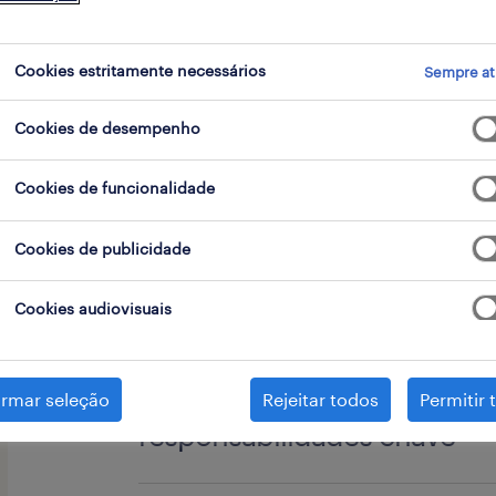
go
Cookies estritamente necessários
Sempre at
Cookies de desempenho
Inovação, qualidade e paixão pelos cl
ADN da Vodafone. Estes são também
Cookies de funcionalidade
trabalha nas lojas da marca.
Cookies de publicidade
Para esta função procuramos verdade
Cookies audiovisuais
profissionais que queiram ser embai
Vodafone e ao mesmo tempo consulto
irmar seleção
Rejeitar todos
Permitir 
responsabilidades chave