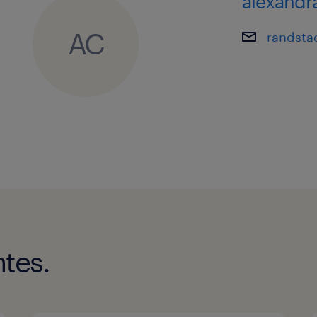
alexandr
incapacidade ou qualquer outro esta
protegido por lei.
AC
randsta
Caso necessites de alguma adaptaçã
tornar a tua candidatura ou entrevis
confortável, por favor, não hesites e
nossos/as consultores/as de recruta
tes.