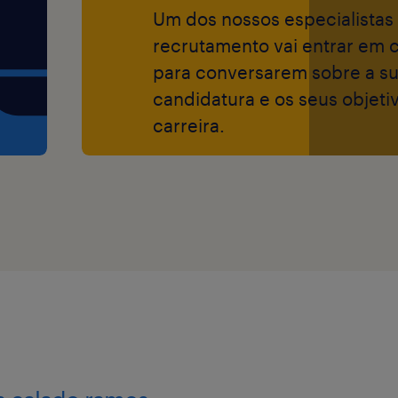
Um dos nossos especialistas
recrutamento vai entrar em 
r a empresa mais
para conversarem sobre a s
s a nível mundial
candidatura e os seus objeti
 boas-vindas a
carreira.
idades e
sso de garantir
to e contratação
s pessoas.
 oportunidades,
gião, sexo,
ero,
néticas,