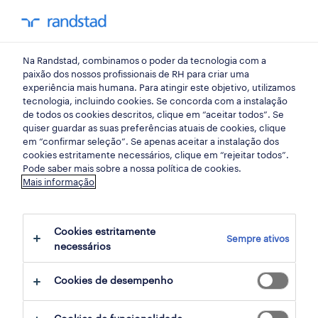
my randst
Na Randstad, combinamos o poder da tecnologia com a
retalho, grande consumo e distribuição
paixão dos nossos profissionais de RH para criar uma
experiência mais humana. Para atingir este objetivo, utilizamos
tecnologia, incluindo cookies. Se concorda com a instalação
assistente de loja (m/f/x)
de todos os cookies descritos, clique em “aceitar todos”. Se
quiser guardar as suas preferências atuais de cookies, clique
full-time.
em “confirmar seleção”. Se apenas aceitar a instalação dos
cookies estritamente necessários, clique em “rejeitar todos”.
Pode saber mais sobre a nossa política de cookies.
Mais informação
zona do porto, porto
publicado há 3 dias
Cookies estritamente
Sempre ativos
data limite 26 agosto 2026
necessários
Cookies de desempenho
candidatura