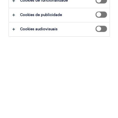
Cookies de funcionalidade
Cookies de publicidade
sumário
Cookies audiovisuais
zona do porto, porto
contrato
especialização
retalho, grande consumo e distribuição
referência
OTS-2026-176522