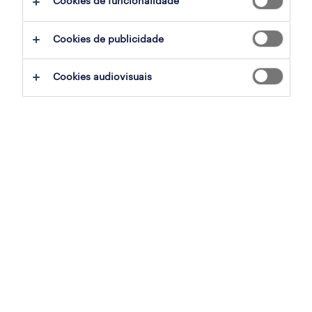
Cookies de funcionalidade
Cookies de publicidade
sumário
Cookies audiovisuais
castanheira do ribatejo, lisboa
temporário
especialização
vendas, comercial
referência
PTS-2026-179628