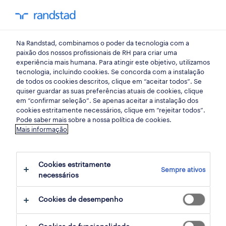
my randst
Na Randstad, combinamos o poder da tecnologia com a
vendas, comercial
paixão dos nossos profissionais de RH para criar uma
experiência mais humana. Para atingir este objetivo, utilizamos
tecnologia, incluindo cookies. Se concorda com a instalação
assistente administrativo /
de todos os cookies descritos, clique em “aceitar todos”. Se
quiser guardar as suas preferências atuais de cookies, clique
apoio ao cliente (m/f/x).
em “confirmar seleção”. Se apenas aceitar a instalação dos
cookies estritamente necessários, clique em “rejeitar todos”.
Pode saber mais sobre a nossa política de cookies.
Mais informação
castanheira do ribatejo, lisboa
publicado há 3 dias
Cookies estritamente
Sempre ativos
data limite 26 agosto 2026
necessários
Cookies de desempenho
candidatura