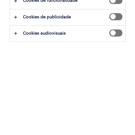
Cookies de funcionalidade
Cookies de publicidade
sumário
Cookies audiovisuais
lisboa, lisboa
permanente
especialização
área jurídica
referência
PTS-2026-178150