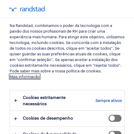
my randst
Na Randstad, combinamos o poder da tecnologia com a
área jurídica
paixão dos nossos profissionais de RH para criar uma
experiência mais humana. Para atingir este objetivo, utilizamos
tecnologia, incluindo cookies. Se concorda com a instalação
advogado | público e
de todos os cookies descritos, clique em “aceitar todos”. Se
quiser guardar as suas preferências atuais de cookies, clique
administrativo (m/f/x).
em “confirmar seleção”. Se apenas aceitar a instalação dos
cookies estritamente necessários, clique em “rejeitar todos”.
Pode saber mais sobre a nossa política de cookies.
Mais informação
lisboa, lisboa
publicado hoje
Cookies estritamente
Sempre ativos
termina hoje
necessários
Cookies de desempenho
candidatura