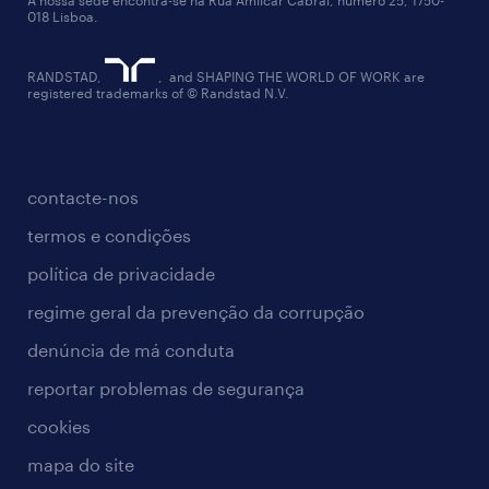
A nossa sede encontra-se na Rua Amílcar Cabral, número 25, 1750-
018 Lisboa.
RANDSTAD,
, and SHAPING THE WORLD OF WORK are
registered trademarks of © Randstad N.V.
contacte-nos
termos e condições
política de privacidade
regime geral da prevenção da corrupção
denúncia de má conduta
reportar problemas de segurança
cookies
mapa do site