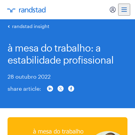
my randst
randstad insight
à mesa do trabalho: a
estabilidade profissional
28 outubro 2022
share article: