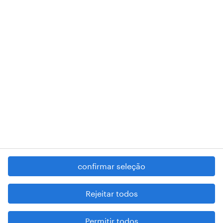
018 Lisboa.
RANDSTAD,
, and SHAPING THE WORLD OF WORK are
registered trademarks of © Randstad N.V.
contacte-nos
termos e condições
política de privacidade
regime geral da prevenção da corrupção
denúncia de má conduta
confirmar seleção
reportar problemas de segurança
cookies
Rejeitar todos
mapa do site
Permitir todos
esteja atento