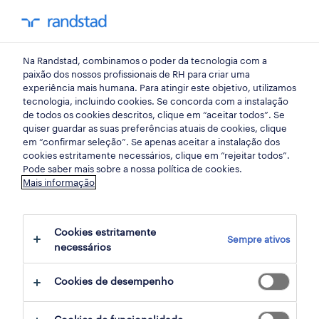
my randst
Na Randstad, combinamos o poder da tecnologia com a
procura de emprego
paixão dos nossos profissionais de RH para criar uma
experiência mais humana. Para atingir este objetivo, utilizamos
tecnologia, incluindo cookies. Se concorda com a instalação
Como recusar uma
de todos os cookies descritos, clique em “aceitar todos”. Se
quiser guardar as suas preferências atuais de cookies, clique
proposta de emprego de
em “confirmar seleção”. Se apenas aceitar a instalação dos
cookies estritamente necessários, clique em “rejeitar todos”.
forma profissional?
Pode saber mais sobre a nossa política de cookies.
Mais informação
08 maio 2024
Cookies estritamente
share article:
Sempre ativos
necessários
Cookies de desempenho
Ao receber uma proposta de emprego que