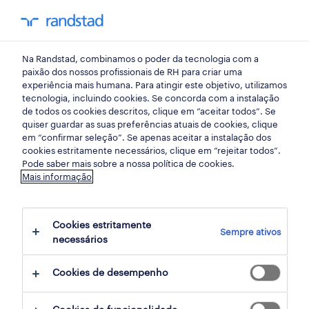
my randst
Na Randstad, combinamos o poder da tecnologia com a
mercado do trabalho
paixão dos nossos profissionais de RH para criar uma
experiência mais humana. Para atingir este objetivo, utilizamos
tecnologia, incluindo cookies. Se concorda com a instalação
sabe se a sua empresa está
de todos os cookies descritos, clique em “aceitar todos”. Se
quiser guardar as suas preferências atuais de cookies, clique
em risco?
em “confirmar seleção”. Se apenas aceitar a instalação dos
cookies estritamente necessários, clique em “rejeitar todos”.
Pode saber mais sobre a nossa política de cookies.
12 fevereiro 2019
Mais informação
share article:
Cookies estritamente
Sempre ativos
necessários
Cookies de desempenho
De acordo com o Barómetro de Risco Allianz
2019, a interrupção de negócios (incluindo a