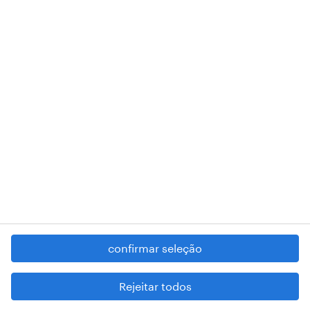
A nossa sede encontra-se na Rua Amílcar Cabral, número 25, 1750-
018 Lisboa.
RANDSTAD,
, and SHAPING THE WORLD OF WORK are
registered trademarks of © Randstad N.V.
contacte-nos
termos e condições
política de privacidade
regime geral da prevenção da corrupção
denúncia de má conduta
confirmar seleção
reportar problemas de segurança
cookies
Rejeitar todos
mapa do site