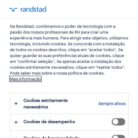
my randst
Na Randstad, combinamos o poder da tecnologia com a
mercado do trabalho
paixão dos nossos profissionais de RH para criar uma
experiência mais humana. Para atingir este objetivo, utilizamos
tecnologia, incluindo cookies. Se concorda com a instalação
a resposta a um risco, que
de todos os cookies descritos, clique em “aceitar todos”. Se
quiser guardar as suas preferências atuais de cookies, clique
afinal já estava “previsto”
em “confirmar seleção”. Se apenas aceitar a instalação dos
cookies estritamente necessários, clique em “rejeitar todos”.
Pode saber mais sobre a nossa política de cookies.
14 abril 2020
Mais informação
share article:
Cookies estritamente
Sempre ativos
necessários
Cookies de desempenho
A Marsh é uma consultora de gestão de risco
e há mais de 15 anos que, no estudo anual