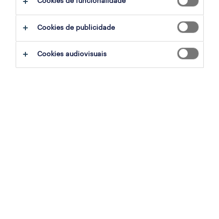
Cookies de funcionalidade
Cookies de publicidade
Cookies audiovisuais
A Randstad Inhouse Services fornece
soluções para clientes em muitas indústrias
diferentes, tais como a automóvel, call
centers, fabrico, serviço alimentar e logística.
Se tiver uma força de trabalho grande e
flexível e estiver a lidar com desafios de
produtividade , estes serviços podem ser
adequados para si.