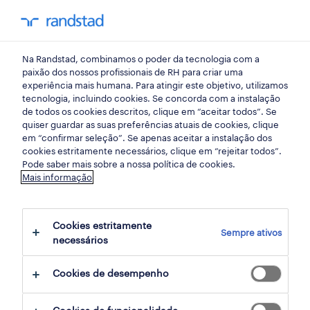
my randst
Na Randstad, combinamos o poder da tecnologia com a
bem estar no trabalho
paixão dos nossos profissionais de RH para criar uma
experiência mais humana. Para atingir este objetivo, utilizamos
tecnologia, incluindo cookies. Se concorda com a instalação
qual a nossa solução para
de todos os cookies descritos, clique em “aceitar todos”. Se
quiser guardar as suas preferências atuais de cookies, clique
otimizar a produtividade?
em “confirmar seleção”. Se apenas aceitar a instalação dos
cookies estritamente necessários, clique em “rejeitar todos”.
Pode saber mais sobre a nossa política de cookies.
05 abril 2022
Mais informação
share article:
Cookies estritamente
Sempre ativos
necessários
Cookies de desempenho