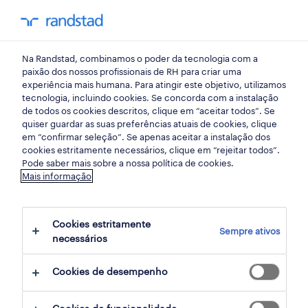
my randst
Na Randstad, combinamos o poder da tecnologia com a
hr trends
paixão dos nossos profissionais de RH para criar uma
experiência mais humana. Para atingir este objetivo, utilizamos
tecnologia, incluindo cookies. Se concorda com a instalação
fatores ESG: um guia para
de todos os cookies descritos, clique em “aceitar todos”. Se
quiser guardar as suas preferências atuais de cookies, clique
contabilistas e financeiros.
em “confirmar seleção”. Se apenas aceitar a instalação dos
cookies estritamente necessários, clique em “rejeitar todos”.
Pode saber mais sobre a nossa política de cookies.
11 dezembro 2024
Mais informação
share article:
Cookies estritamente
Sempre ativos
necessários
Cookies de desempenho
Conclusões principais do artigo: