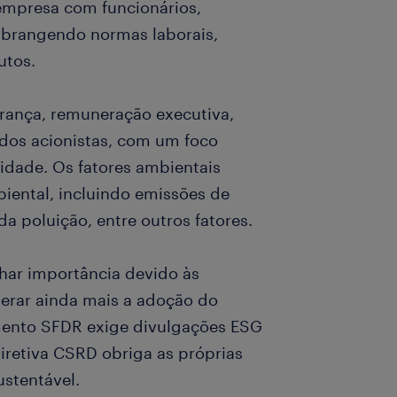
 empresa com funcionários,
abrangendo normas laborais,
utos.
erança, remuneração executiva,
s dos acionistas, com um foco
lidade. Os fatores ambientais
iental, incluindo emissões de
a poluição, entre outros fatores.
har importância devido às
lerar ainda mais a adoção do
mento SFDR exige divulgações ESG
iretiva CSRD obriga as próprias
stentável.