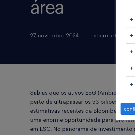
área
27 novembro 2024
share article:
Sabias que os ativos ESG (Ambientais, 
perto de ultrapassar os 53 biliões de d
conf
estimativas recentes da Bloomberg? Est
uma enorme oportunidade para profissi
em ESG. No panorama de investimento 