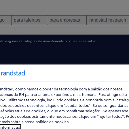
ego
para talentos
para empresas
randstad research
do esg nas estratégias de investimento: o que deves saber.
e
andstad, combinamos o poder da tecnologia com a paixão dos nossos
 e como
ssionais de RH para criar uma experiência mais humana. Para atingir este
ivo, utilizamos tecnologia, incluindo cookies. Se concorda com a instala
dos os cookies descritos, clique em “aceitar todos”. Se quiser guardar as
 nesta
rências atuais de cookies, clique em “confirmar seleção”. Se apenas acei
lação dos cookies estritamente necessários, clique em “rejeitar todos”. 
 mais sobre a nossa política de cookies.
 informação