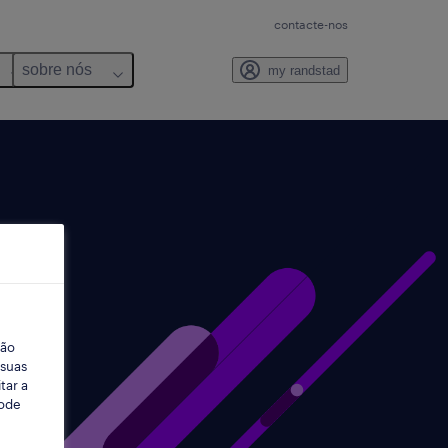
contacte-nos
sobre nós
my randstad
ção
 suas
tar a
Pode