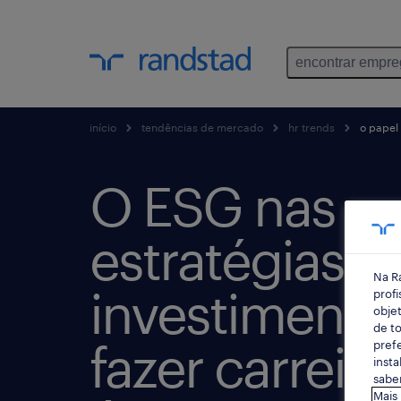
encontrar empr
início
tendências de mercado
hr trends
o papel 
O ESG nas
estratégias d
Na R
investimento
profi
objet
de to
fazer carreira
prefe
insta
saber
Mais