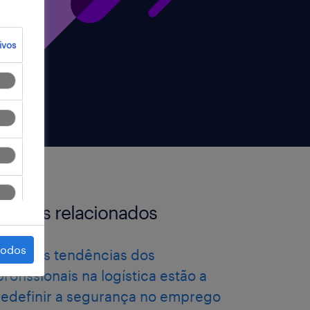
ivos
artigos relacionados
todos
como as tendências dos
profissionais na logística estão a
redefinir a segurança no emprego