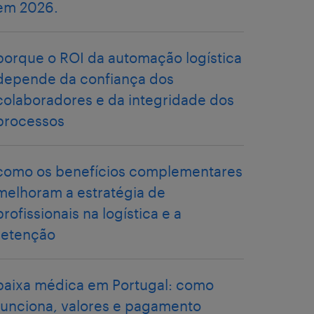
em 2026.
porque o ROI da automação logística
depende da confiança dos
colaboradores e da integridade dos
processos
como os benefícios complementares
melhoram a estratégia de
profissionais na logística e a
retenção
baixa médica em Portugal: como
funciona, valores e pagamento