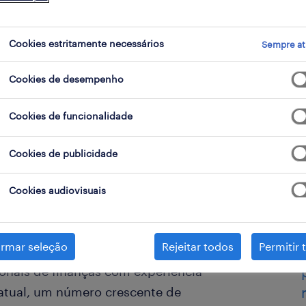
Cookies estritamente necessários
Sempre at
Cookies de desempenho
Cookies de funcionalidade
Cookies de publicidade
Cookies audiovisuais
Sociais e de Governance) estão
ólares até 2025, de acordo com
irmar seleção
Rejeitar todos
Permitir 
e crescimento explosivo significa
onais de finanças com experiência
atual, um número crescente de