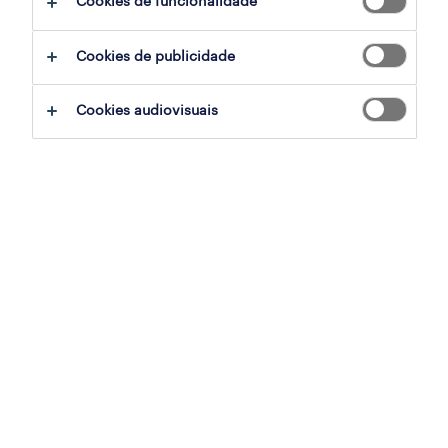
Cookies de funcionalidade
resumo:
Cookies de publicidade
O teto técnico: em 2026, as
Cookies audiovisuais
competências técnicas são a base; as
soft skills são o principal fator de
diferenciação para cargos seniores de
F&A.
Negociação quantificável: as
certificações de instituições de topo
oferecem uma estrutura para garantir
melhores condições com fornecedores e
gerir a fricção em M&A.
Inteligência emocional como gestão de
risco: o QE é agora uma competência