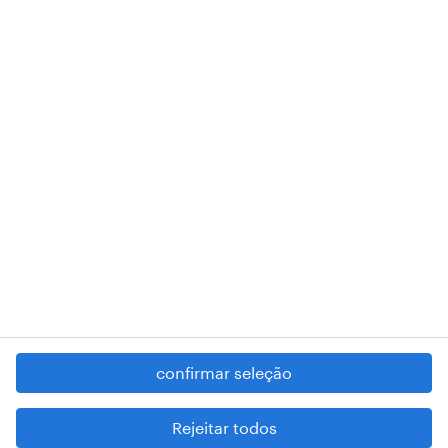
de pessoa coletiva 503298999 .
A nossa sede encontra-se na Rua Amílcar Cabral, número 25, 1750-
018 Lisboa.
RANDSTAD,
, and SHAPING THE WORLD OF WORK are
registered trademarks of © Randstad N.V.
contacte-nos
termos e condições
política de privacidade
regime geral da prevenção da corrupção
denúncia de má conduta
confirmar seleção
reportar problemas de segurança
cookies
Rejeitar todos