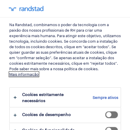
my randst
Na Randstad, combinamos o poder da tecnologia com a
desenvolvimento profissional
paixão dos nossos profissionais de RH para criar uma
experiência mais humana. Para atingir este objetivo, utilizamos
tecnologia, incluindo cookies. Se concorda com a instalação
out of office: desligar nas
de todos os cookies descritos, clique em “aceitar todos”. Se
quiser guardar as suas preferências atuais de cookies, clique
férias ep16 podcast
em “confirmar seleção”. Se apenas aceitar a instalação dos
cookies estritamente necessários, clique em “rejeitar todos”.
#everydayhero
Pode saber mais sobre a nossa política de cookies.
Mais informação
11 agosto 2022
Cookies estritamente
share article:
Sempre ativos
necessários
Cookies de desempenho