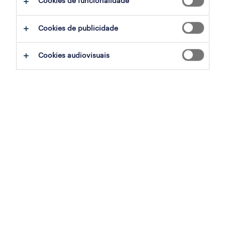
Cookies de funcionalidade
Cookies de publicidade
Cookies audiovisuais
Sofia Cansado
Olá! Sejam bem-vindos ao podcast
#EVERYDAYHERO. Hoje temos um tema
dedicado às férias de verão. Vamos falar
sobre a importância das férias para a